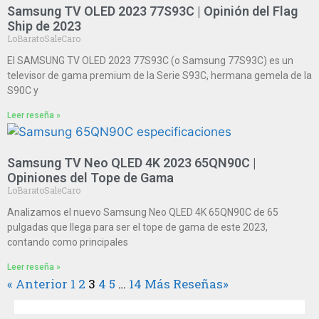
Samsung TV OLED 2023 77S93C | Opinión del Flag
Ship de 2023
LoBaratoSaleCaro
El SAMSUNG TV OLED 2023 77S93C (o Samsung 77S93C) es un
televisor de gama premium de la Serie S93C, hermana gemela de la
S90C y
Leer reseña »
Samsung TV Neo QLED 4K 2023 65QN90C |
Opiniones del Tope de Gama
LoBaratoSaleCaro
Analizamos el nuevo Samsung Neo QLED 4K 65QN90C de 65
pulgadas que llega para ser el tope de gama de este 2023,
contando como principales
Leer reseña »
« Anterior
1
2
3
4
5
…
14
Más Reseñas»