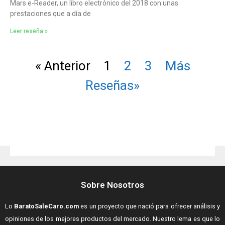
Mars e-Reader, un libro electrónico del 2018 con unas
prestaciones que a día de
Leer reseña »
« Anterior
1
2
3
Más
Reseñas»
Sobre Nosotros
Lo
BaratoSaleCaro.com
es un proyecto que nació para ofrecer análisis y
opiniones de los mejores productos del mercado. Nuestro lema es que lo