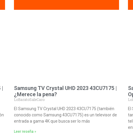
 |
Samsung TV Crystal UHD 2023 43CU7175 |
S
¿Merece la pena?
Op
LoBaratoSaleCaro
Lo
El Samsung TV Crystal UHD 2023 43CU7175 (también
El
ón
conocido como Samsung 43CU7175) es un televisor de
ta
entrada a gama 4K que busca ser lo más
te
en
Leer reseña »