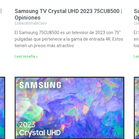
|
Samsung TV Crystal UHD 2023 75CU8500 |
S
Opiniones
O
LoBaratoSaleCaro
Lo
El Samsung 75CU8500 es un televisor de 2023 con 75″
El
pulgadas que pertenece a la gama de entrada 4K. Estos
en
tienen un precio más atractivo
lo
Leer reseña »
Lee