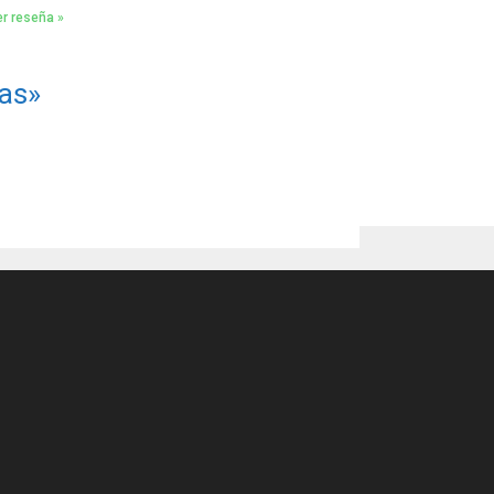
r reseña »
as»