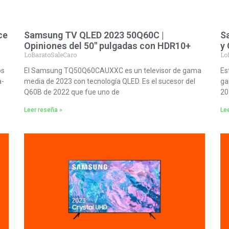
ce
Samsung TV QLED 2023 50Q60C |
S
Opiniones del 50″ pulgadas con HDR10+
y
LoBaratoSaleCaro
Lo
os
El Samsung TQ50Q60CAUXXC es un televisor de gama
Es
a-
media de 2023 con tecnología QLED. Es el sucesor del
ga
Q60B de 2022 que fue uno de
20
Leer reseña »
Lee