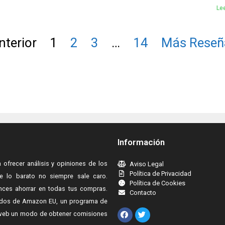
Lee
nterior
1
2
3
…
14
Más Reseñ
Información
ofrecer análisis y opiniones de los
Aviso Legal
Política de Privacidad
 lo barato no siempre sale caro.
Política de Cookies
ces ahorrar en todas tus compras.
Contacto
iados de Amazon EU, un programa de
os web un modo de obtener comisiones