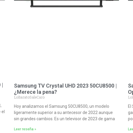
 |
Samsung TV Crystal UHD 2023 50CU8500 |
S
¿Merece la pena?
O
LoBaratoSaleCaro
Lo
,
Hoy analizamos el Samsung 50CU8500, un modelo
El
 el
ligeramente superior a su antecesor de 2022 aunque
ga
sin grandes cambios. Es un televisor de 2023 de gama
po
Leer reseña »
Lee