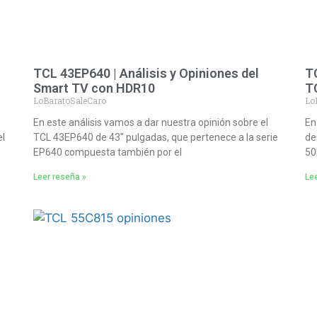
TCL 43EP640 | Análisis y Opiniones del
TC
Smart TV con HDR10
T
LoBaratoSaleCaro
Lo
En este análisis vamos a dar nuestra opinión sobre el
En
el
TCL 43EP640 de 43″ pulgadas, que pertenece a la serie
de
EP640 compuesta también por el
50
Leer reseña »
Lee