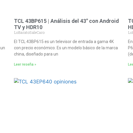
TCL 43BP615 | Análisis del 43″ con Android
TC
TV y HDR10
H
LoBaratoSaleCaro
Lo
El TCL 43BP615 es un televisor de entrada a gama 4K
En
 un
con precio económico. Es un modelo básico de la marca
P6
china, diseñado para un
(d
Leer reseña »
Lee