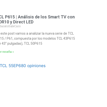
L P615 | Análisis de los Smart TV con
DR10 y Direct LED
BaratoSaleCaro
 este post vamos a analizar la nueva serie de TCL
15 / P61, compuesta por los modelos TCL 43P615
e 43″ pulgadas), TCL 50P615
r reseña »