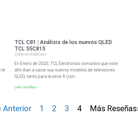
TCL C81 | Análisis de los nuevos QLED
TCL 55C815
LoBaratoSaleCaro
En Enero de 2020, TCL Electronics comunicó que este
 le
año iban a sacar sus nuevos modelos de televisores
QLED, tanto para la serie X (con
Leer reseña »
« Anterior
1
2
3
4
Más Reseñas