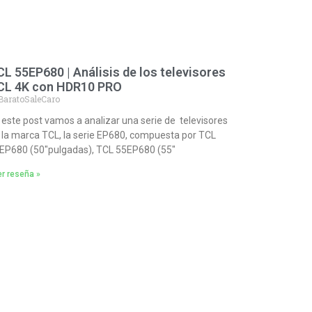
L 55EP680 | Análisis de los televisores
CL 4K con HDR10 PRO
BaratoSaleCaro
 este post vamos a analizar una serie de televisores
 la marca TCL, la serie EP680, compuesta por TCL
EP680 (50″pulgadas), TCL 55EP680 (55″
r reseña »