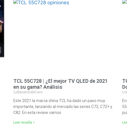
TCL 55C728 | ¿El mejor TV QLED de 2021
TC
en su gama? Análisis
D
LoBaratoSaleCaro
Lo
Este 2021 la marca china TCL ha dado un paso muy
En
importante, lanzando al mercado las series C72, C72+ y
55
C82. En esta review vamos
pu
Leer reseña »
Lee