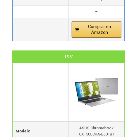
–
Comprar en
Amazon
15.6"
ASUS Chromebook
Modelo
CX1500CKA-EJ0181