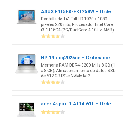
ASUS F415EA-EK1258W – Ordenador Portátil 14″ Full HD (Intel Core i3-1115G4, 8GB RAM, 256GB SSD, UHD Graphics, Windows 11 S) Color Plata – Teclado QWERTY español
Pantalla de 14″ Full HD 1920 x 1080
pixeles 220 nits; Procesador Intel Core
i3-1115G4 (2C/DualCore 4.1GHz, 6MB)
HP 14s-dq2025ns – Ordenador Portátil de 14″ Full HD (Intel Core i3-1115G4, 8GB RAM, 512GB SSD, UHD Graphics, Windows 11 Home) Plata – Teclado QWERTY Español
Memoria RAM DDR4-3200 MHz 8 GB (1
x 8 GB); Almacenamiento de datos SSD
de 512 GB PCIe NVMe M.2
acer Aspire 1 A114-61L – Ordenador Portátil 14” HD (Qualcomm Snapdragon SC7180, 8 GB RAM, 128 GB SSD, Qualcomm Adreno 618, Windows 11) Color Blanco – Teclado QWERTY Español