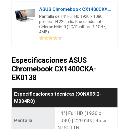
ASUS Chromebook CX1400CKA-EK0138 – Ordenador Portátil 14″ Full HD (Intel Celeron N4500, 8GB RAM, 64GB eMMC, UHD Graphics, ChromeOS) Plata Transparente – Teclado QWERTY español
Pantalla de 14″ Full HD 1920 x 1080
pixeles TN 220 nits; Procesador Intel
Celeron N4500 (2C/DualCore 1.1GHz,
4MB)
Especificaciones ASUS
Chromebook CX1400CKA-
EK0138
Especificaciones técnicas (‎‎‎90NX03I2-
M004R0)
14″ | Full HD (1920 x
Pantalla
1080) | 220 nits | 45 %
NTSC | TN