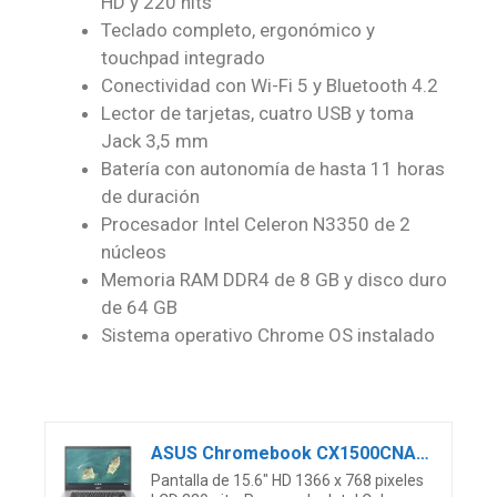
HD y 220 nits
Teclado completo, ergonómico y
touchpad integrado
Conectividad con Wi-Fi 5 y Bluetooth 4.2
Lector de tarjetas, cuatro USB y toma
Jack 3,5 mm
Batería con autonomía de hasta 11 horas
de duración
Procesador Intel Celeron N3350 de 2
núcleos
Memoria RAM DDR4 de 8 GB y disco duro
de 64 GB
Sistema operativo Chrome OS instalado
ASUS Chromebook CX1500CNA-BR0110 – Ordenador Portátil 15.6″ HD (Celeron N3350, 8GB RAM, 64GB eMMC, HD Graphics 500, Sistema operativo Chrome) Color Plata – Teclado QWERTY español
Pantalla de 15.6″ HD 1366 x 768 pixeles