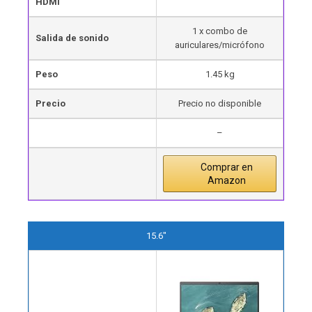
HDMI
1 x combo de
Salida de sonido
auriculares/micrófono
Peso
1.45 kg
Precio
Precio no disponible
–
Comprar en
Amazon
15.6"