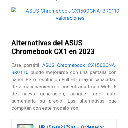
Alternativas del ASUS
Chromebook CX1 en 2023
Este portátil
ASUS Chromebook CX1500CNA-
BR0110
puede mejorarse con una pantalla con
panel IPS o resolución Full HD, mayor capacidad
de almacenamiento o conectividad con Wi-Fi 6
de nueva generación, aunque todo esto
aumentaría su precio. Las alternativas que
compiten con este modelo son:
HP 15s-fq2172ns – Ordenador Portátil de 15.6″ Full HD (Intel Core i3-1115G4, 8GB RAM, 256GB SSD, Intel UHD Graphics, Sin Sistema Operativo) Plata – Teclado QWERTY Español