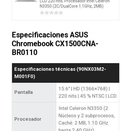
LCD 220 nits; Procesador Intel Celeron
N3350 (2C/DualCore 1.1GHz, 2MB)
Especificaciones ASUS
Chromebook CX1500CNA-
BR0110
Especificaciones técnicas (‎90NX03M2-
M001F0)
15.6″ | HD (1366×768) |
Pantalla
220 nits | 45 % NTSC | LCD
Intel Celeron N3350 (2
Núcleos y 2 subprocesos,
Procesador
Caché: 2 MB, 1.10 GHz
hasta 2.40 GHz)