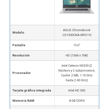
ASUS Chromebook
Modelo
CX1500CNA-BR0110
Pantalla
15.6″
Resolución
HD (1366 x 768)
Intel Celeron N3350 (2
Núcleos y 2 subprocesos,
Procesador
Caché: 2 MB, 1.10 GHz
hasta 2.40 GHz)
Tarjeta gráfica integrada
Intel HD 500
Memoria RAM
8 GB DDR4