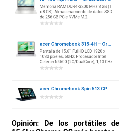
Memoria RAM DDR4-3200 MHz 8 GB (1
x 8 GB); Almacenamiento de datos SSD
de 256 GB PCIe NVMe M.2
acer Chromebook 315-4H – Ordenador Portátil de Google 15.6″ FullHD (Intel Celeron N4500, 8GB RAM, 64GB eMMc, Chrome OS) Plata, QWERTY + 3 Meses de Google AI Pro con Gemini Pro y 2TB de Almacenamiento
Pantalla de 15.6″, FullHD LCD 1920 x
1080 pixeles, 60Hz; Procesador Intel
Celeron N4500 (2C/DualCore), 1,10 GHz
acer Chromebook Spin 513 CP513-1H – Ordenador Portátil 2 en 1 Convertible y Táctil 13.3 Full HD IPS (Qualcomm Snapdragon SC7180, 8GB RAM, 64GB SSD, Adreno 618, Chrome OS), PC Portátil Azul – QWERTY
Opinión: De los portátiles de