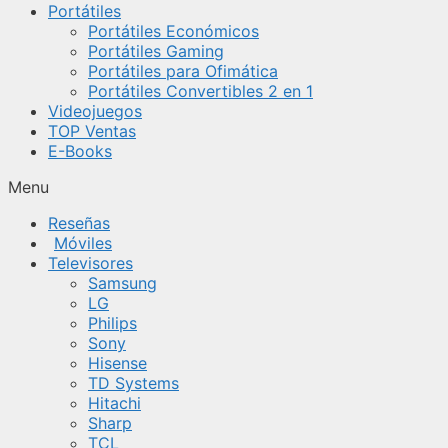
Portátiles
Portátiles Económicos
Portátiles Gaming
Portátiles para Ofimática
Portátiles Convertibles 2 en 1
Videojuegos
TOP Ventas
E-Books
Menu
Reseñas
Móviles
Televisores
Samsung
LG
Philips
Sony
Hisense
TD Systems
Hitachi
Sharp
TCL