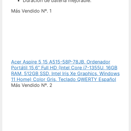
Duración de batería mejorable.
Más Vendido Nº. 1
Acer Aspire 5 15 A515-58P-78JB, Ordenador
Portátil 15,6” Full HD (‎Intel Core i7-1355U, 16GB
RAM, 512GB SSD, Intel Iris Xe Graphics, Windows
11 Home) Color Gris, Teclado QWERTY Español
Más Vendido Nº. 2