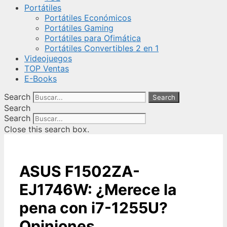
Portátiles
Portátiles Económicos
Portátiles Gaming
Portátiles para Ofimática
Portátiles Convertibles 2 en 1
Videojuegos
TOP Ventas
E-Books
Search
Search
Search
Search
Close this search box.
ASUS F1502ZA-
EJ1746W: ¿Merece la
pena con i7-1255U?
Opiniones