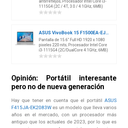
antirreflejos; Procesador Intel Core i3-
1115G4 (2C / 4T, 3.0 / 4.1GHz, 6MB)
ASUS VivoBook 15 F1500EA-EJ3100 – Ordenador Portátil de 15.6″ Full HD (Intel Core i3-1115G4, 8GB RAM, 256GB SSD, UHD Graphics, Sin Sistema operativo) Color Plateado – Teclado QWERTY Español
Pantalla de 15.6″ Full HD 1920 x 1080
pixeles 220 nits; Procesador Intel Core
i3-1115G4 (2C/DualCore 4.1GHz, 6MB)
Opinión: Portátil interesante
pero no de nueva generación
Hay que tener en cuenta que el portátil
ASUS
F415JA-EK2083W
es un modelo que lleva varios
años en el mercado, con un procesador más
antiguo que los actuales de 2023, por lo que es