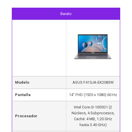
Barato
Modelo
ASUS F415JA-EK2083W
Pantalla
14″ FHD (1920 x 1080) 60 Hz
Intel Core i3-1005G1 (2
Núcleos, 4 Subprocesos,
Procesador
Caché: 4 MB, 1.20 GHz
hasta 3.40 GHz)