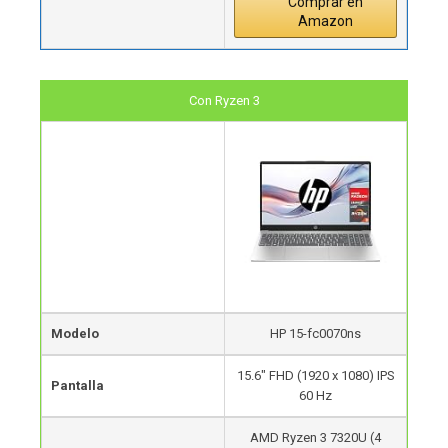
Comprar en
Amazon
Con Ryzen 3
Modelo
HP 15-fc0070ns
15.6″ FHD (1920 x 1080) IPS
Pantalla
60 Hz
AMD Ryzen 3 7320U (4