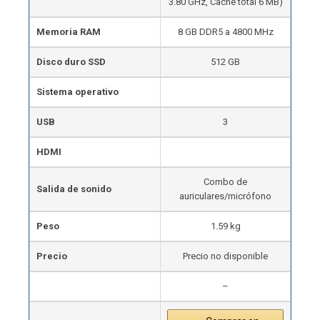
3.80 GHz, Caché total 6 MB)
Memoria RAM
8 GB DDR5 a 4800 MHz
Disco duro SSD
512 GB
Sistema operativo
USB
3
HDMI
Combo de
Salida de sonido
auriculares/micrófono
Peso
1.59 kg
Precio
Precio no disponible
–