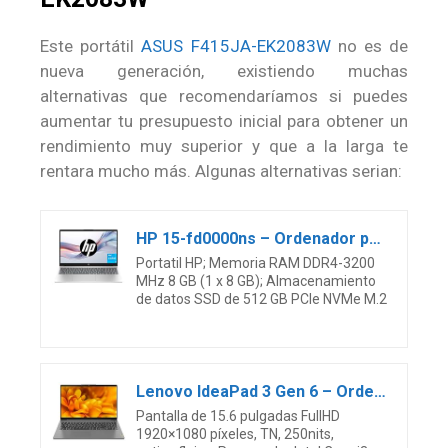
Este portátil
ASUS F415JA-EK2083W
no es de
nueva generación, existiendo muchas
alternativas que recomendaríamos si puedes
aumentar tu presupuesto inicial para obtener un
rendimiento muy superior y que a la larga te
rentara mucho más. Algunas alternativas serian:
HP 15-fd0000ns – Ordenador portátil de 15.6″ Full HD (Intel Core i3-N305, 8GB RAM, 512GB SSD, Intel UHD Graphics, Sin Sistema Operativo) Plata y Azul- Teclado QWERTY Español
Portatil HP; Memoria RAM DDR4-3200
MHz 8 GB (1 x 8 GB); Almacenamiento
de datos SSD de 512 GB PCIe NVMe M.2
Lenovo IdeaPad 3 Gen 6 – Ordenador Portátil 15.6″ FullHD (Intel Core i3-1115G4, 8GB RAM, 256GB SSD, Intel UHD Graphics, Sin Sistema Operativo) Gris – Teclado QWERTY Español
Pantalla de 15.6 pulgadas FullHD
1920×1080 píxeles, TN, 250nits,