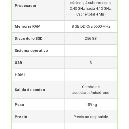
núcleos, 4 subprocesos,
Procesador
2.40 GHz hasta 4.10 GHz,
Caché total 4 MB)
Memoria RAM
8 GB DDR5 a 5500 MHz
Disco duro SSD
256 GB
Sistema operativo
USB
3
HDMI
Combo de
Salida de sonido
auriculares/micrófono
Peso
1.59 kg
Precio
Precio no disponible
–