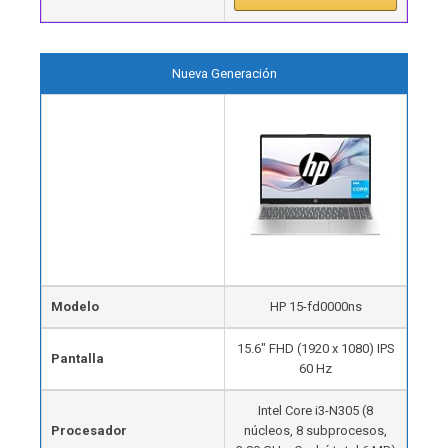
Nueva Generación
Modelo
HP 15-fd0000ns
15.6″ FHD (1920 x 1080) IPS
Pantalla
60 Hz
Intel Core i3-N305 (8
Procesador
núcleos, 8 subprocesos,