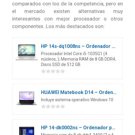
comparados con los de la competencia, pero en
el mercado existen alternativas muy
interesantes con mejor procesador o otros
componentes. Los más destacados son:
HP 14s-dq1008ns – Ordenador portátil de 14″ FullHD (Intel Core i5-1035G1, 8GB RAM, 512GB SSD, Tarjeta gráfica integrada, sin Sistema operativo) Gris – Teclado QWERTY Español
Procesador Intel Core i5-1035G1 (4
núcleos, ); Memoria RAM de 8 GB DDR4;
Disco SSD de 512 GB
HUAWEI Matebook D14 – Ordenador Portátil de 14″ FullHD (AMD Ryzen 5 3500u, 8 GB RAM, 512 GB SSD, Multi-Screen Collaboration, Sensor de Huella, Windows 10 Home), Space Gray, Teclado QWERTY Español
Incluye sistema operativo Windows 10
HP 14-dk0002ns – Ordenador portátil de 14″ FHD IPS (AMD Ryzen 5 3500U con gráficos Radeon Vega 8, 8 GB RAM, AMD Radeon Vega 8, Windows 10 Home 64) Plata Natural – Teclado QWERTY Español