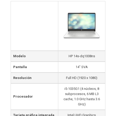
Modelo
HP 14s-dq1008ns
Pantalla
14″ SVA
Resolución
Full HD (1920 x 1080)
i5-1035G1 (4 núcleos, 8
subprocesos, 6 MB L3
Procesador
cache, 1.0 GHz hasta 3.6
GHz)
Tarjeta gráfica integrada
Intel UHD Graphics