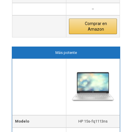
–
Comprar en
Amazon
Más potente
Modelo
HP 15s-fq1113ns