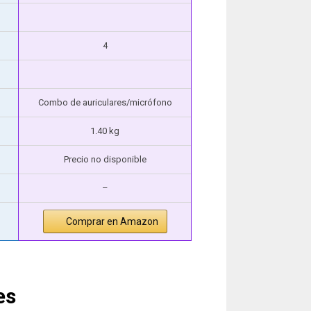
4
Combo de auriculares/micrófono
1.40 kg
Precio no disponible
–
Comprar en Amazon
es