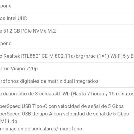
spone
os Intel UHD
e 512 GB PCIe NVMe M.2
spone
 Realtek RTL8821CE-M 802.11a/b/g/n/ac (1×1) Wi-Fi 5 y B
 True Vision 720p
crófonos digitales de matriz dual integrados
a de ion-litio de 3 celdas 41 Wh (Hasta 7 horas y 15 minuto
uperSpeed USB Tipo-C con velocidad de señal de 5 Gbps
uperSpeed USB de tipo A con velocidad de señal de 5 Gbps
DMI 1.4b
ombinación de auriculares/micrófono