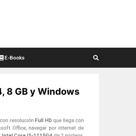
E-Books
4, 8 GB y Windows
con resolución
Full HD
que llega con
soft Office, navegar por internet de
r
Intel Core i3-1115G4
de 2 núcleos,