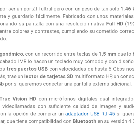
or ser un portátil ultraligero con un peso de tan solo
1.46 
 parte y guardarlo fácilmente. Fabricado con unos materiale
ionando su pantalla con una resolución nativa
Full HD
(192
 entre colores y contrastes, cumpliendo su cometido corre
ndo.
rgonómico
, con un recorrido entre teclas de
1,5 mm
que lo 
y acabado IMR lo hacen un teclado muy cómodo y con diseño 
los
tres puertos USB
con velocidades de hasta 5 Gbps nos
ás, trae un
lector de tarjetas SD
multiformato HP, un cone
4b
por si queremos conectar una pantalla externa adicional.
True Vision HD
con micrófonos digitales dual integrado
er videollamadas con suficiente calidad de imagen y audi
on la opción de comprar un
adaptador USB RJ-45
si quer
dar, que tiene compatibilidad con
Bluetooth
en su versión 4.