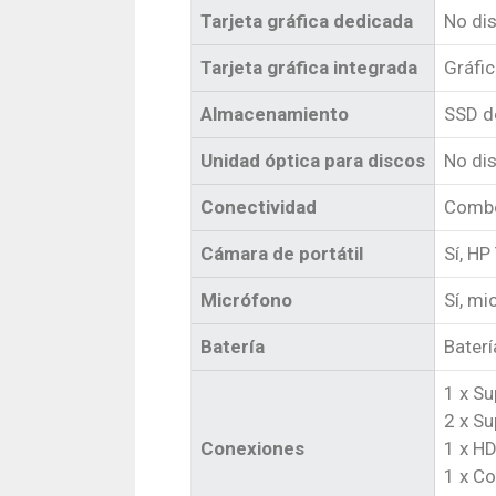
Tarjeta gráfica dedicada
No di
Tarjeta gráfica integrada
Gráfic
Almacenamiento
SSD d
Unidad óptica para discos
No di
Conectividad
Combo
Cámara de portátil
Sí, HP
Micrófono
Sí, mi
Batería
Baterí
1 x S
2 x S
Conexiones
1 x H
1 x C