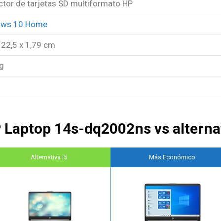
ctor de tarjetas SD multiformato HP
ows 10 Home
 22,5 x 1,79 cm
kg
 Laptop 14s-dq2002ns vs alterna
Alternativa i5
Más Económico