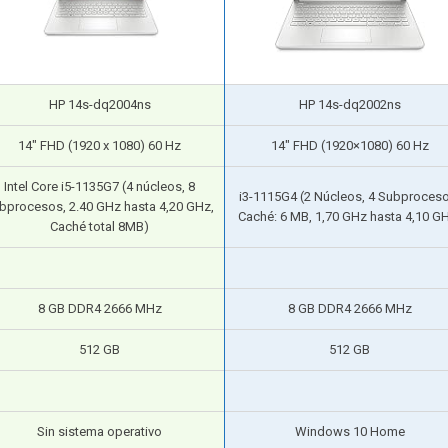
HP 14s-dq2004ns
HP 14s-dq2002ns
14″ FHD (1920 x 1080) 60 Hz
14″ FHD (1920×1080) 60 Hz
Intel Core i5-1135G7 (4 núcleos, 8
i3-1115G4 (2 Núcleos, 4 Subproceso
bprocesos, 2.40 GHz hasta 4,20 GHz,
Caché: 6 MB, 1,70 GHz hasta 4,10 G
Caché total 8MB)
8 GB DDR4 2666 MHz
8 GB DDR4 2666 MHz
512 GB
512 GB
Sin sistema operativo
Windows 10 Home