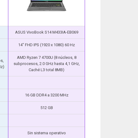
ASUS VivoBook S14 M433IA-EB069
14″ FHD IPS (1920 x 1080) 60 Hz
AMD Ryzen 7 4700U (8 núcleos, 8
s,
subprocesos, 2.0 GHz hasta 4,1 GHz,
Hz)
Caché L3 total 8MB)
16 GB DDR4 a 3200 MHz
512 GB
Sin sistema operativo