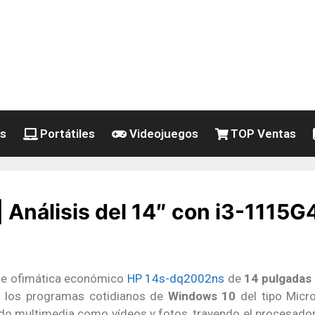
es
Portátiles
Videojuegos
TOP Ventas
Análisis del 14″ con i3-1115G
l de ofimática económico
HP 14s-dq2002ns
de
14 pulgadas
n los programas cotidianos de
Windows 10
del tipo Micro
nido multimedia como vídeos y fotos, trayendo el procesado