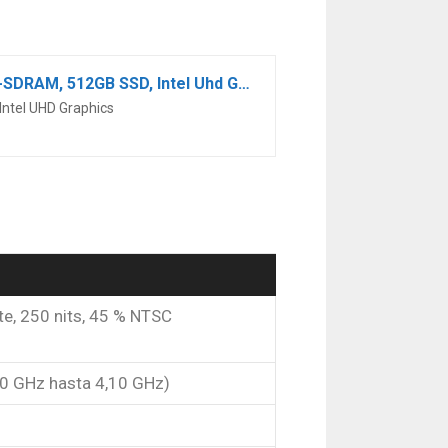
HP 14s-dq2002ns – Ordenador Portátil de 14″ FHD (Intel Core i3-1115G4, 8GB DDR4-SDRAM, 512GB SSD, Intel Uhd Graphics, Windows 10) Plata – Teclado QWERTY Español
ntel UHD Graphics
te, 250 nits, 45 % NTSC
70 GHz hasta 4,10 GHz)