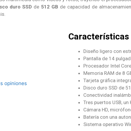
isco duro SSD
de
512 GB
de capacidad de almacenamient
sis.
Características
Diseño ligero con es
Pantalla de 14 pulgad
Procesador Intel Core
Memoria RAM de 8 G
Tarjeta gráfica integ
Disco duro SSD de 5
Conectividad inalámbr
Tres puertos USB, un 
Cámara HD, micrófono
Batería con una auto
Sistema operativo W