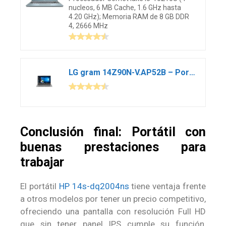
nucleos, 6 MB Cache, 1.6 GHz hasta
4.20 GHz); Memoria RAM de 8 GB DDR
4, 2666 MHz
LG gram 14Z90N-V.AP52B – Portátil Ultraligero de 14″ FHD IPS (1kg, autonomía 18’5h, Intel i5 10ª Gen., Iris 655 Graphics, 8GB RAM, 256GB SSD NVMe, Windows 10 Home) Plata – Teclado Español
Conclusión final: Portátil con
buenas prestaciones para
trabajar
El portátil
HP 14s-dq2004ns
tiene ventaja frente
a otros modelos por tener un precio competitivo,
ofreciendo una pantalla con resolución Full HD
que sin tener panel IPS cumple su función,