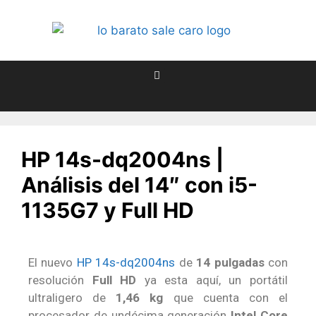
HP 14s-dq2004ns |
Análisis del 14″ con i5-
1135G7 y Full HD
El nuevo
HP 14s-dq2004ns
de
14 pulgadas
con
resolución
Full HD
ya esta aquí, un portátil
ultraligero de
1,46 kg
que cuenta con el
procesador de undécima generación
Intel Core