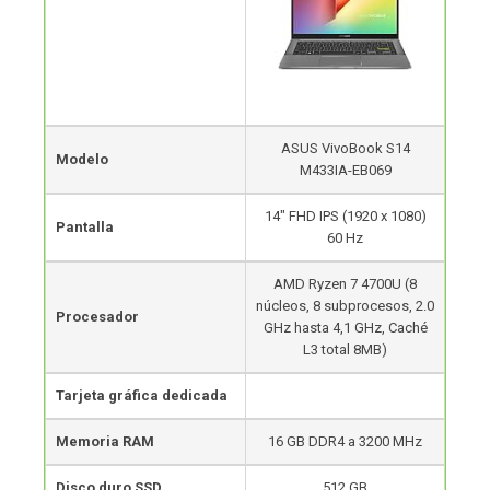
ASUS VivoBook S14
Modelo
M433IA-EB069
14″ FHD IPS (1920 x 1080)
Pantalla
60 Hz
AMD Ryzen 7 4700U (8
núcleos, 8 subprocesos, 2.0
Procesador
GHz hasta 4,1 GHz, Caché
L3 total 8MB)
Tarjeta gráfica dedicada
Memoria RAM
16 GB DDR4 a 3200 MHz
Disco duro SSD
512 GB