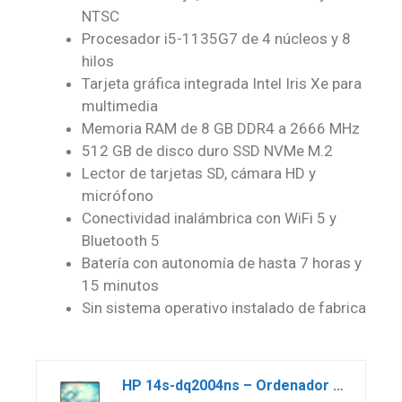
NTSC
Procesador i5-1135G7 de 4 núcleos y 8
hilos
Tarjeta gráfica integrada Intel Iris Xe para
multimedia
Memoria RAM de 8 GB DDR4 a 2666 MHz
512 GB de disco duro SSD NVMe M.2
Lector de tarjetas SD, cámara HD y
micrófono
Conectividad inalámbrica con WiFi 5 y
Bluetooth 5
Batería con autonomía de hasta 7 horas y
15 minutos
Sin sistema operativo instalado de fabrica
HP 14s-dq2004ns – Ordenador Portátil de 14″ Full HD (Intel Core i5-1135G7, 8GB RAM, 512GB SSD, Intel Iris Xe, Sin Sistema Operativo) Plata – Teclado QWERTY Español