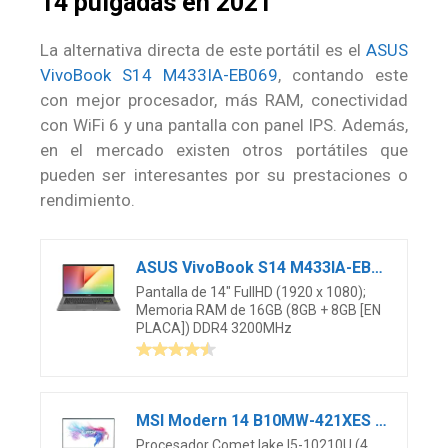
14 pulgadas en 2021
La alternativa directa de este portátil es el
ASUS
VivoBook S14 M433IA-EB069
, contando este
con mejor procesador, más RAM, conectividad
con WiFi 6 y una pantalla con panel IPS. Además,
en el mercado existen otros portátiles que
pueden ser interesantes por su prestaciones o
rendimiento.
ASUS VivoBook S14 M433IA-EB069 – Ordenador portátil de 14″ FullHD (Ryzen7-4700U, 16GB RAM, 512GB SSD, Radeon Graphics, Sin sistema operativo) Negro – Teclado QWERTY Español
Pantalla de 14″ FullHD (1920 x 1080);
Memoria RAM de 16GB (8GB + 8GB [EN
PLACA]) DDR4 3200MHz
MSI Modern 14 B10MW-421XES – Ordenador portátil de 14″ FHD (Comet Lake I5-10210U, 8 GB RAM, Iris Xe Graphics, Sin Sistema Operativo), Roca Azul – Teclado QWERTY Espanol
Procesador Comet lake I5-10210U (4