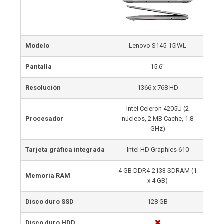
Modelo
Lenovo S145-15IWL
Pantalla
15.6″
Resolución
1366 x 768 HD
Intel Celeron 4205U (2
Procesador
núcleos, 2 MB Cache, 1.8
GHz)
Tarjeta gráfica integrada
Intel HD Graphics 610
4 GB DDR4-2133 SDRAM (1
Memoria RAM
x 4 GB)
Disco duro SSD
128 GB
Disco duro HDD