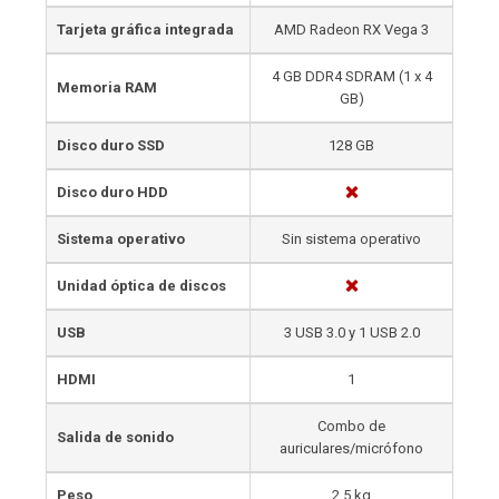
Tarjeta gráfica integrada
AMD Radeon RX Vega 3
4 GB DDR4 SDRAM (1 x 4
Memoria RAM
GB)
Disco duro SSD
128 GB
Disco duro HDD
Sistema operativo
Sin sistema operativo
Unidad óptica de discos
USB
3 USB 3.0 y 1 USB 2.0
HDMI
1
Combo de
Salida de sonido
auriculares/micrófono
Peso
2.5 kg