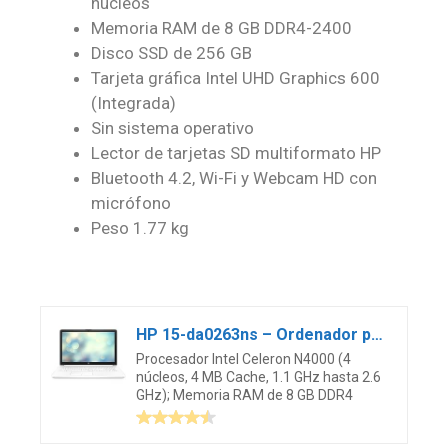
núcleos
Memoria RAM de 8 GB DDR4-2400
Disco SSD de 256 GB
Tarjeta gráfica Intel UHD Graphics 600
(Integrada)
Sin sistema operativo
Lector de tarjetas SD multiformato HP
Bluetooth 4.2, Wi-Fi y Webcam HD con
micrófono
Peso 1.77 kg
HP 15-da0263ns – Ordenador portátil de 15.6″ HD (Intel Celeron N4000, 8 GB RAM, 256 GB SSD, gráficos Intel UHD 600) Blanco – Teclado QWERTY Español
Procesador Intel Celeron N4000 (4
núcleos, 4 MB Cache, 1.1 GHz hasta 2.6
GHz); Memoria RAM de 8 GB DDR4