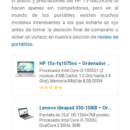
El precio y prestaciones del HP 15-da0263ns lo
hacen apenas sin competidores, pero en el
mundo de los portátiles existen muchos
modelos interesantes a los que echarle un ojo
antes de tomar la decisión final de comprarlo o
echar un vistazo en nuestra sección de
review de
portátiles
.
HP 15s-fq1075ns – Ordenador portátil de 15.6″ HD (Intel Core i3-1005G1, 8GB RAM, 256GB SSD, gráficos Intel UHD, sin Sistema operativo) Gris – Teclado QWERTY Español
Procesador Intel Core i3-1005G1 (2
núcleos, 4 MB Cache, 1.2 GHz hasta 3.4
GHz); Memoria RAM de 8 GB DDR4
Lenovo Ideapad 330-15IKB – Ordenador Portátil 15.6″ HD (Intel Core i3-7020U, 8GB RAM, 256GB SSD, Intel HD Graphics 620, sin sistema operativo) negro – Teclado QWERTY Español
Pantalla de 15,6″ HD 1366×768 pixeles;
Procesador Intel Core i3-7020U,
DualCore 2.3GHz, 3MB