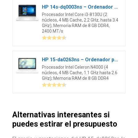
HP 14s-dq0003ns – Ordenador portátil 14″ HD (Intel Core i3-8130U, 8 GB RAM, 512 GB SSD, Intel UHD Graphics 620, Windows 10 Home) Blanco – Teclado QWERTY Español
Procesador Intel Core i3-8130U (2
núcleos, 4 MB Cache, 2.2 GHz, hasta 3.4
GHz); Memoria RAM de 8 GB DDR4,
2400 MT/s
HP 15-da0263ns – Ordenador portátil de 15.6″ HD (Intel Celeron N4000, 8 GB RAM, 256 GB SSD, gráficos Intel UHD 600) Blanco – Teclado QWERTY Español
Procesador Intel Celeron N4000 (4
núcleos, 4 MB Cache, 1.1 GHz hasta 2.6
GHz); Memoria RAM de 8 GB DDR4
Alternativas interesantes si
puedes estirar el presupuesto