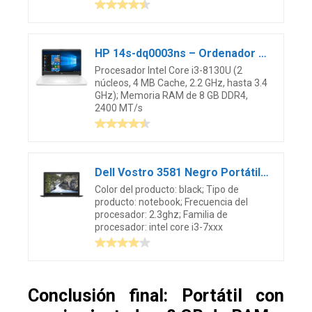
HP 14s-dq0003ns – Ordenador portátil 14″ HD (Intel Core i3-8130U, 8 GB RAM, 512 GB SSD, Intel UHD Graphics 620, Windows 10 Home) Blanco – Teclado QWERTY Español
Procesador Intel Core i3-8130U (2
núcleos, 4 MB Cache, 2.2 GHz, hasta 3.4
GHz); Memoria RAM de 8 GB DDR4,
2400 MT/s
Dell Vostro 3581 Negro Portátil 39, 6 cm (15.6″) 1366 x 768 Pixeles 2, 3 GHz 7ª generación de procesadores Intel Core™ i3 i3-7020U
Color del producto: black; Tipo de
producto: notebook; Frecuencia del
procesador: 2.3ghz; Familia de
procesador: intel core i3-7xxx
Conclusión final: Portátil con