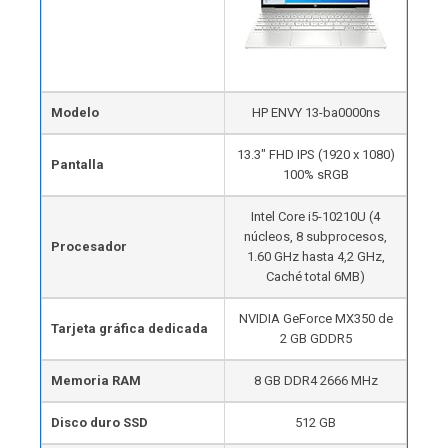
Modelo
HP ENVY 13-ba0000ns
13.3″ FHD IPS (1920 x 1080)
Pantalla
100% sRGB
Intel Core i5-10210U (4
núcleos, 8 subprocesos,
Procesador
1.60 GHz hasta 4,2 GHz,
Caché total 6MB)
NVIDIA GeForce MX350 de
Tarjeta gráfica dedicada
2 GB GDDR5
Memoria RAM
8 GB DDR4 2666 MHz
Disco duro SSD
512 GB