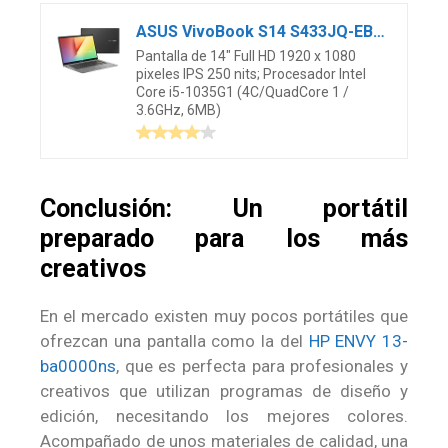
ASUS VivoBook S14 S433JQ-EB166 – Portátil 14″ Full HD (Core i5-1035G1, 8GB RAM, 512GB SSD, GeForce MX350 2GB, Sin Sistema Operativo) Blanco Sueño – Teclado QWERTY español
Pantalla de 14″ Full HD 1920 x 1080
pixeles IPS 250 nits; Procesador Intel
Core i5-1035G1 (4C/QuadCore 1 /
3.6GHz, 6MB)
Conclusión: Un portátil
preparado para los más
creativos
En el mercado existen muy pocos portátiles que
ofrezcan una pantalla como la del
HP ENVY 13-
ba0000ns
, que es perfecta para profesionales y
creativos que utilizan programas de diseño y
edición, necesitando los mejores colores.
Acompañado de unos materiales de calidad, una