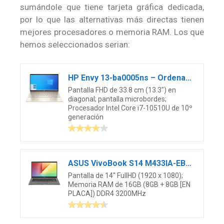
sumándole que tiene tarjeta gráfica dedicada,
por lo que las alternativas más directas tienen
mejores procesadores o memoria RAM. Los que
hemos seleccionados serian:
HP Envy 13-ba0005ns – Ordenador portátil de 13.3″ FullHD (Intel Core i7-10510U, 16GB RAM, 512GB SSD, NVIDIA GeForce MX350, Windows 10 Home) Dorado – Teclado QWERTY Español
Pantalla FHD de 33.8 cm (13.3″) en
diagonal; pantalla microbordes;
Procesador Intel Core i7-10510U de 10º
generación
ASUS VivoBook S14 M433IA-EB069 – Ordenador portátil de 14″ FullHD (Ryzen7-4700U, 16GB RAM, 512GB SSD, Radeon Graphics, Sin sistema operativo) Negro – Teclado QWERTY Español
Pantalla de 14″ FullHD (1920 x 1080);
Memoria RAM de 16GB (8GB + 8GB [EN
PLACA]) DDR4 3200MHz