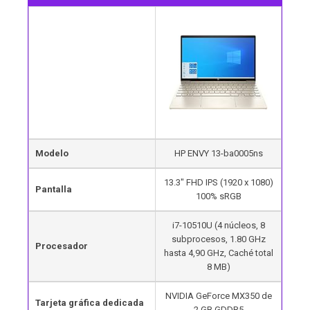
Modelo
HP ENVY 13-ba0005ns
13.3″ FHD IPS (1920 x 1080)
Pantalla
100% sRGB
i7-10510U (4 núcleos, 8
subprocesos, 1.80 GHz
Procesador
hasta 4,90 GHz, Caché total
8 MB)
NVIDIA GeForce MX350 de
Tarjeta gráfica dedicada
2 GB GDDR5