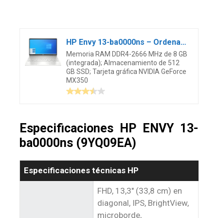
HP Envy 13-ba0000ns – Ordenador Portátil de 13.3″ Full HD (Intel Core i5-10210U, 8GB RAM, 512GB SSD, NVIDIA GeForce MX350, Windows 10 Home) Plata – Teclado QWERTY Español
Memoria RAM DDR4-2666 MHz de 8 GB
(integrada); Almacenamiento de 512
GB SSD; Tarjeta gráfica NVIDIA GeForce
MX350
Especificaciones HP ENVY 13-
ba0000ns (9YQ09EA)
Especificaciones técnicas HP
FHD, 13,3″ (33,8 cm) en
diagonal, IPS, BrightView,
microborde,