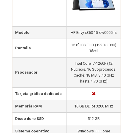
Modelo
HP Envy x360 15-ew0005ns
15.6″ IPS FHD (1920×1080)
Pantalla
Táctil
Intel Core i7-1260P ​(12
Núcleos, 16 Subprocesos,
Procesador
Caché: 18 MB, 3.40 GHz
hasta 4.70 GHz)
Tarjeta gráfica dedicada
Memoria RAM
16 GB DDR4 3200 MHz
Disco duro SSD
512 GB
Sistema operativo
Windows 11 Home