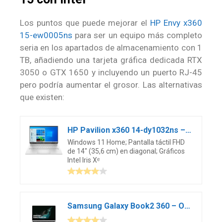
Los puntos que puede mejorar el
HP Envy x360
15-ew0005ns
para ser un equipo más completo
seria en los apartados de almacenamiento con 1
TB, añadiendo una tarjeta gráfica dedicada RTX
3050 o GTX 1650 y incluyendo un puerto RJ-45
pero podría aumentar el grosor. Las alternativas
que existen:
HP Pavilion x360 14-dy1032ns – Ordenador Portátil Convertible Táctil de 14″ Full HD (Intel Core i7-1195G7, 8GB RAM, 512GB SSD, Iris Xe Graphics, Windows 11 Home) Plata – Teclado QWERTY Español
Windows 11 Home; Pantalla táctil FHD
de 14″ (35,6 cm) en diagonal; Gráficos
Intel Iris Xᵉ
Samsung Galaxy Book2 360 – Ordenador portátil de 13.3″ FHD (Intel EVO Core i5, 8 GB, RAM, 256 GB SSD, Windows 11 Home) Plata – Teclado QWERTY Español