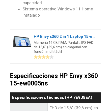
capacidad
Sistema operativo Windows 11 Home
instalado
HP Envy x360 2 in 1 Laptop 15-ew0005ns – Ordenador portátil de 15.6″ Full HD (Intel Core i7-1260P, 16GB RAM, 512GB SSD, Intel Iris Xe Graphics, Windows 11 Home) Negro – Teclado QWERTY Español
Memoria 16 GB RAM; Pantalla IPS FHD
de 15,6″ (39,6 cm) en diagonal con
función multitáctil
Especificaciones HP Envy x360
15-ew0005ns
Especificaciones técnicas (‎HP ‎7E9J8EA)
FHD de 15,6″ (39,6 cm) en