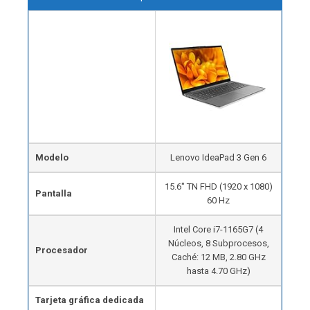
Modelo
Lenovo IdeaPad 3 Gen 6
15.6″ TN FHD (1920 x 1080)
Pantalla
60 Hz
Intel Core i7-1165G7 (4
Núcleos, 8 Subprocesos,
Procesador
Caché: 12 MB, 2.80 GHz
hasta 4.70 GHz)
Tarjeta gráfica dedicada