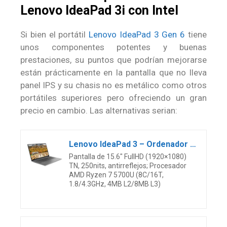
Lenovo IdeaPad 3i con Intel
Si bien el portátil
Lenovo IdeaPad 3 Gen 6
tiene
unos componentes potentes y buenas
prestaciones, su puntos que podrían mejorarse
están prácticamente en la pantalla que no lleva
panel IPS y su chasis no es metálico como otros
portátiles superiores pero ofreciendo un gran
precio en cambio. Las alternativas serian:
Lenovo IdeaPad 3 – Ordenador Portátil 15.6″ FullHD (AMD Ryzen 7 5700U, 16GB RAM, 512GB SSD, AMD Radeon Graphics, Windows 10 Home) Gris – Teclado QWERTY Portugués
Pantalla de 15.6″ FullHD (1920×1080)
TN, 250nits, antirreflejos; Procesador
AMD Ryzen 7 5700U (8C/16T,
1.8/4.3GHz, 4MB L2/8MB L3)