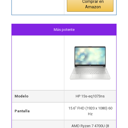
Comprar en
Amazon
Más potente
Modelo
HP 15s-eq1073ns
15.6″ FHD (1920 x 1080) 60
Pantalla
Hz
AMD Ryzen 7 4700U (8