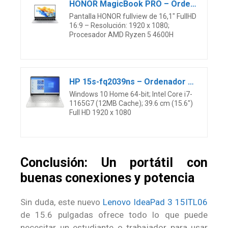
HONOR MagicBook PRO – Ordenador Portátil Ultrafino de 16.1″ FullHD (Ryzen 5-4600H, 16GB RAM, 512GB SSD, AMD graphics, Windows 10) Laptop Silver – Teclado QWERTY español
Pantalla HONOR fullview de 16,1″ FullHD
16:9 – Resolución: 1920 x 1080;
Procesador AMD Ryzen 5 4600H
HP 15s-fq2039ns – Ordenador Portátil de 15,6″ FHD (Intel Core i7-1165G7, 8GB de RAM, 512GB SSD, Intel Iris Xe, Windows 10 Home) Plata – Teclado QWERTY Español
Windows 10 Home 64-bit; Intel Core i7-
1165G7 (12MB Cache); 39.6 cm (15.6″)
Full HD 1920 x 1080
Conclusión: Un portátil con
buenas conexiones y potencia
Sin duda, este nuevo
Lenovo IdeaPad 3 15ITL06
de 15.6 pulgadas ofrece todo lo que puede
necesitar un estudiante o trabajador para usar