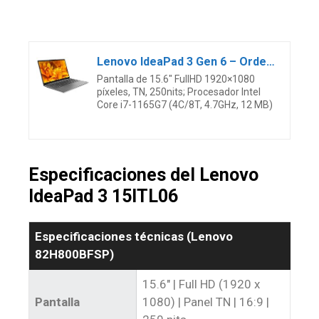
Lenovo IdeaPad 3 Gen 6 – Ordenador Portátil 15.6″ FullHD (Intel Core i7-1165G7, 8GB RAM, 512GB SSD, Intel Iris Xe Graphics, Windows 10) Gris – Teclado QWERTY Español
Pantalla de 15.6″ FullHD 1920×1080
píxeles, TN, 250nits; Procesador Intel
Core i7-1165G7 (4C/8T, 4.7GHz, 12 MB)
Especificaciones del Lenovo
IdeaPad 3 15ITL06
Especificaciones técnicas (Lenovo
82H800BFSP)
15.6″ | Full HD (1920 x
Pantalla
1080) | Panel TN | 16:9 |