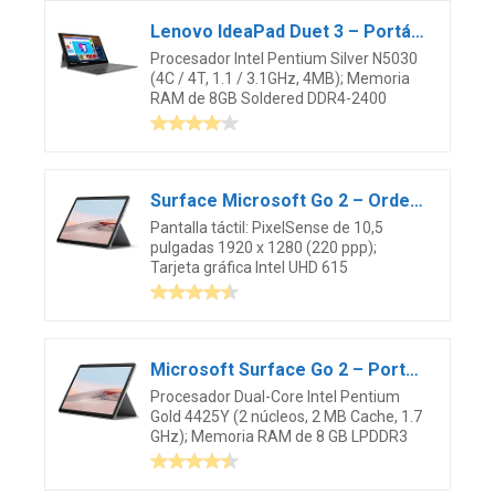
Lenovo IdeaPad Duet 3 – Portátil 2en1 de 10.3″ WUXGA (Intel Pentium Silver N5030,8GB RAM,128GB eMMC,Intel UHD Graphics 605,Windows 10 Home en modo S), Lenovo Digital Pen, Gris – Teclado QWERTY Español
Procesador Intel Pentium Silver N5030
(4C / 4T, 1.1 / 3.1GHz, 4MB); Memoria
RAM de 8GB Soldered DDR4-2400
Surface Microsoft Go 2 – Ordenador portátil (Windows 10, Pantalla de 10″, 8 GB RAM, 128 GB SSD, Intel Core M3) Compacto y versátil
Pantalla táctil: PixelSense de 10,5
pulgadas 1920 x 1280 (220 ppp);
Tarjeta gráfica Intel UHD 615
Microsoft Surface Go 2 – Portátil 2 en 1 de 10.5 pulgadas Full HD, Wifi, Intel Pentium Gold 4425Y, 8 GB RAM, 128 GB SSD, Windows 10 Home Platino
Procesador Dual-Core Intel Pentium
Gold 4425Y (2 núcleos, 2 MB Cache, 1.7
GHz); Memoria RAM de 8 GB LPDDR3