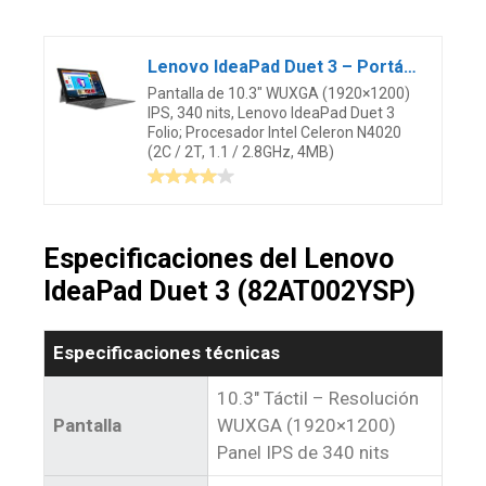
Lenovo IdeaPad Duet 3 – Portátil 2 en 1 de 10.3″ WUXGA (Intel Celeron N4020, 4GB RAM, 64GB eMMC, Intel UHD Graphics 600, Windows 10 Home en Modo S), Gris – Teclado QWERTY Español
Pantalla de 10.3″ WUXGA (1920×1200)
IPS, 340 nits, Lenovo IdeaPad Duet 3
Folio; Procesador Intel Celeron N4020
(2C / 2T, 1.1 / 2.8GHz, 4MB)
Especificaciones del Lenovo
IdeaPad Duet 3 (82AT002YSP)
Especificaciones técnicas
10.3″ Táctil – Resolución
Pantalla
WUXGA (1920×1200)
Panel IPS de 340 nits