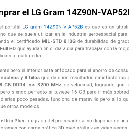
omprar el LG Gram 14Z90N-VAP52
l portátil
LG gram 14Z90N-V-AP52B
es que es un ultral
o que se suele utilizar en la industria aeroespacial par
endo el certificado
MIL-STD 810G
de durabilidad de grado
Full HD
que ayudan en el día a día para trabajar con la mejor 
dición o multimedia.
ente pero el interior esta enfocado para el ahorro de cons
 núcleos y 8 hilos
que da unos resultados satisfactorios 
8 GB DDR4
con
3200 MHz
de velocidad, logrando que 
pero siendo perfecto si tuviese 16 GB para ir más sobrad
as diarias poco pesadas, funciona de maravilla pero si lo q
que otros modelos.
tel Iris Plus
integrada del procesador al no disponer de una 
rogramas con carga gráfica 3D media/alta y en videojuegos