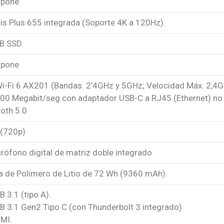
spone
Iris Plus 655 integrada (Soporte 4K a 120Hz).
B SSD
spone
 Wi-Fi 6 AX201 (Bandas: 2’4GHz y 5GHz; Velocidad Máx. 2,4
100 Megabit/seg con adaptador USB-C a RJ45 (Ethernet) no 
oth 5.0
 (720p)
crófono digital de matriz doble integrado
a de Polímero de Litio de 72 Wh (9360 mAh).
B 3.1 (tipo A).
B 3.1 Gen2 Tipo C (con Thunderbolt 3 integrado)
DMI.