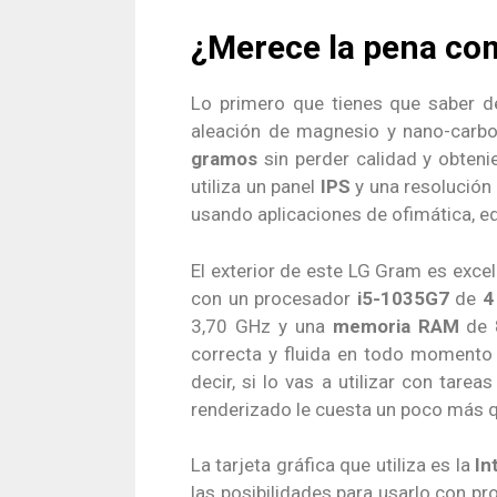
¿Merece la pena c
Lo primero que tienes que saber de
aleación de magnesio y nano-carbon
gramos
sin perder calidad y obteni
utiliza un panel
IPS
y una resolución
usando aplicaciones de ofimática, e
El exterior de este LG Gram es excel
con un procesador
i5-1035G7
de
4
3,70 GHz y una
memoria RAM
de
correcta y fluida en todo momento 
decir, si lo vas a utilizar con tare
renderizado le cuesta un poco más 
La tarjeta gráfica que utiliza es la
In
las posibilidades para usarlo con p