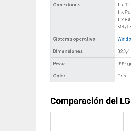
Conexiones
1 x T
1 x Pu
1 x Ra
MByte
Sistema operativo
Windo
Dimensiones
323,4
Peso
999 g
Color
Gris
Comparación del LG