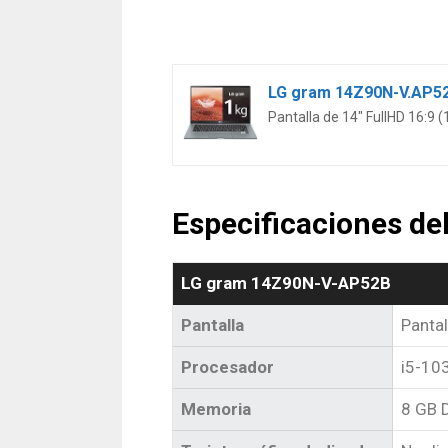
Pantalla de 14″ FullHD 16:9
Especificaciones d
LG gram 14Z90N-V-AP52B
Pantalla
Pantal
Procesador
i5-10
Memoria
8 GB 