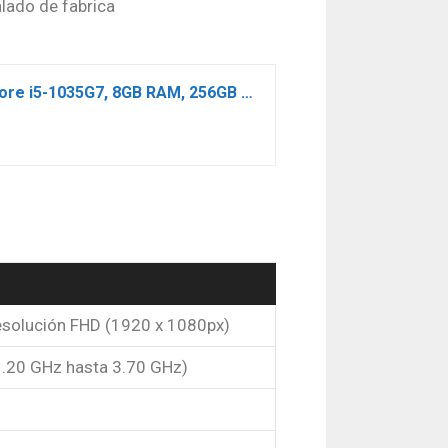
lado de fabrica
LG gram 14Z90N-V.AP52B – Ordenador portátil ultraligero de 14″ FullHD IPS (Intel Core i5-1035G7, 8GB RAM, 256GB SSD, Windows 10 Pro) Plata – Teclado QWERTY Español
 Resolución FHD (1920 x 1080px)
1.20 GHz hasta 3.70 GHz)