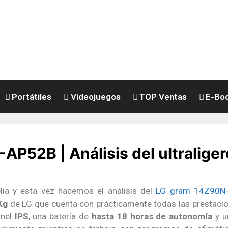
Portátiles
Videojuegos
TOP Ventas
E-Bo
52B | Análisis del ultraligero
a y esta vez hacemos el análisis del
LG gram 14Z90N
Kg
de LG que cuenta con prácticamente todas las prestac
anel
IPS
, una batería de
hasta 18 horas de autonomía
y u