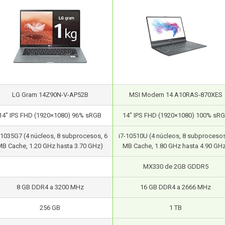
LG Gram 14Z90N-V-AP52B
MSI Modern 14 A10RAS-870XES
14″ IPS FHD (1920×1080) 96% sRGB
14″ IPS FHD (1920×1080) 100% sR
-1035G7 (4 núcleos, 8 subprocesos, 6
i7-10510U (4 núcleos, 8 subprocesos
MB Cache, 1.20 GHz hasta 3.70 GHz)
MB Cache, 1.80 GHz hasta 4.90 GH
MX330 de 2GB GDDR5
8 GB DDR4 a 3200 MHz
16 GB DDR4 a 2666 MHz
256 GB
1 TB