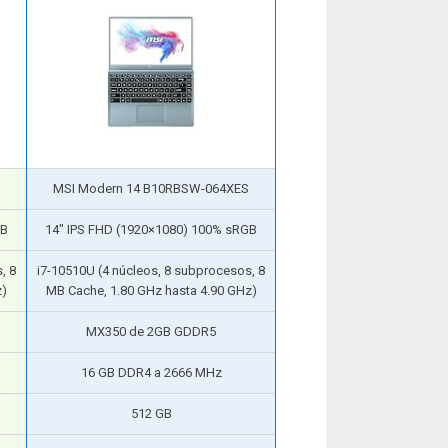
MSI Modern 14 B10RBSW-064XES
GB
14″ IPS FHD (1920×1080) 100% sRGB
, 8
i7-10510U (4 núcleos, 8 subprocesos, 8
z)
MB Cache, 1.80 GHz hasta 4.90 GHz)
MX350 de 2GB GDDR5
16 GB DDR4 a 2666 MHz
512 GB