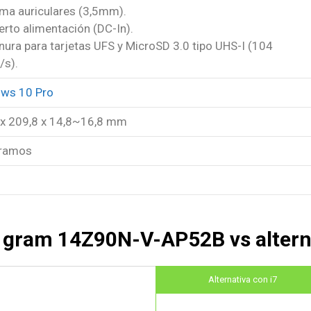
oma auriculares (3,5mm).
erto alimentación (DC-In).
nura para tarjetas UFS y MicroSD 3.0 tipo UHS-I (104
/s).
ws 10 Pro
 x 209,8 x 14,8~16,8 mm
ramos
 gram 14Z90N-V-AP52B vs altern
Alternativa con i7