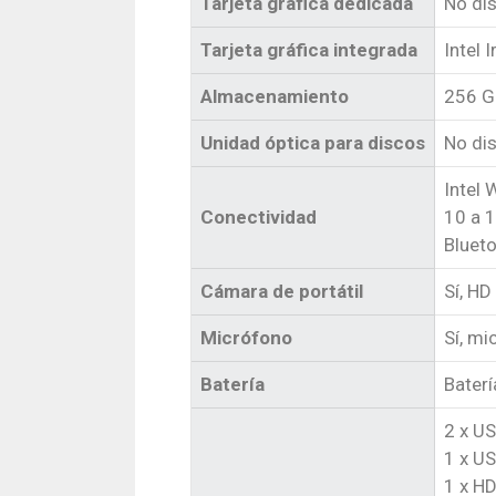
Tarjeta gráfica dedicada
No di
Tarjeta gráfica integrada
Intel 
Almacenamiento
256 G
Unidad óptica para discos
No di
Intel
Conectividad
10 a 
Blueto
Cámara de portátil
Sí, HD
Micrófono
Sí, mi
Batería
Baterí
2 x US
1 x US
1 x H