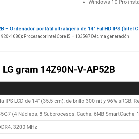
Windows 10 Pro insta
 (1920×1080); Procesador Intel Core i5 – 1035G7 Décima generación
el LG gram 14Z90N-V-AP52B
la IPS LCD de 14″ (35,5 cm), de brillo 300 nit y 96% sRGB.
35G7 (4 Núcleos, 8 Subprocesos, Caché: 6MB SmartCache, 
DDR4, 3200 MHz