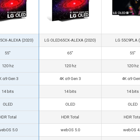
5CX-ALEXA (2020)
LG OLED65CX-ALEXA (2020)
LG 55C9PLA (
55″
65″
55″
120 hz
120 hz
120 hz
K α9 Gen 3
4K α9 Gen 3
4K α9 Gen
14 bits
14 bits
14 bits
OLED
OLED
OLED
HDR Total
HDR Total
HDR Tota
webOS 5.0
webOS 5.0
webOS 4