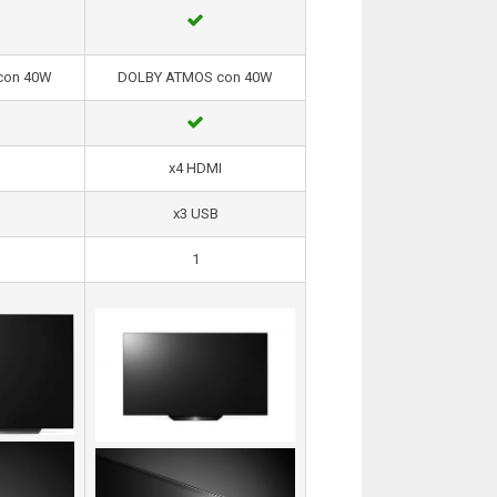
con 40W
DOLBY ATMOS con 40W
I
x4 HDMI
x3 USB
1