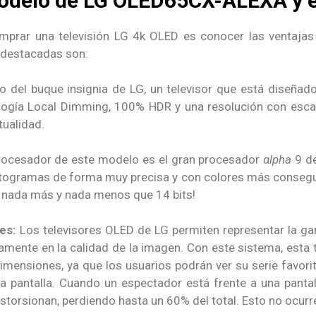
modelo de LG OLED65CX-ALEXA y
mprar una televisión LG 4k OLED es conocer las ventajas
destacadas son:
del buque insignia de LG, un televisor que está diseñado
logía Local Dimming, 100% HDR y una resolución con escala
tualidad.
procesador de este modelo es el gran procesador
αlpha
9 de
otogramas de forma muy precisa y con colores más consegu
on nada más y nada menos que 14 bits!
res:
Los televisores OLED de LG permiten representar la g
tamente en la calidad de la imagen. Con este sistema, esta t
dimensiones, ya que los usuarios podrán ver su serie favorit
la pantalla. Cuando un espectador está frente a una panta
istorsionan, perdiendo hasta un 60% del total. Esto no ocurr