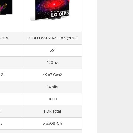
2019)
LG OLED55B9S-ALEXA (2020)
55″
120 hz
 2
4K α7 Gen2
14 bits
OLED
l
HDR Total
.5
webOS 4. 5