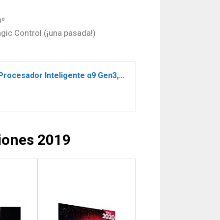
0º
gic Control (¡una pasada!)
LG OLED55CX6LA – Smart TV 4K UHD OLED 139 cm (55″) con Inteligencia Artificial, Procesador Inteligente α9 Gen3, Deep Learning, 100% HDR, Dolby Vision/Atmos, 4xHDMI 2.1, 3xUSB 2.0, Bluetooth 5.0, WiFi
iones 2019