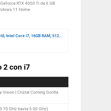
a Geforce RTX 4050 Ti de 6 GB
Windows 11 Home
Microsoft, Surface Laptop Studio 2, Ordenador Portátil, Platino, 14.4′, Pulgadas Táctil, Intel Core i7, 16GB RAM, 512GB SSD, NVIDIA GeForce RTX 4050 Ti, Windows 11 Home
 2 con i7
y Vision | Cristal Corning Gorilla
 3.70 GHz hasta 5.00 GHz)