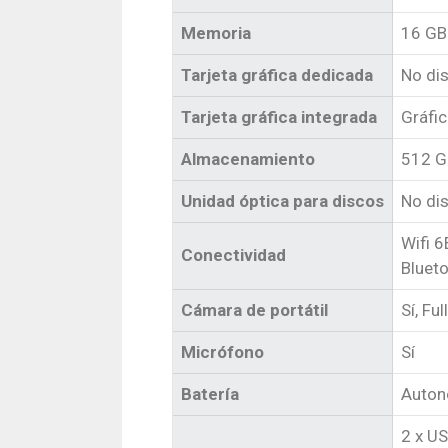
Memoria
16 GB
Tarjeta gráfica dedicada
No di
Tarjeta gráfica integrada
Gráfic
Almacenamiento
512 G
Unidad óptica para discos
No di
Wifi 6
Conectividad
Blueto
Cámara de portátil
Sí, Fu
Micrófono
Sí
Batería
Auton
2 x U