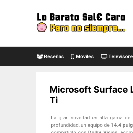
Reseñas
Móviles
Televisor
Microsoft Surface 
Ti
La gran novedad en alta gama de p
profundidad, un equipo de
14.4 pul
compatible con
Dolby Vision
, acom