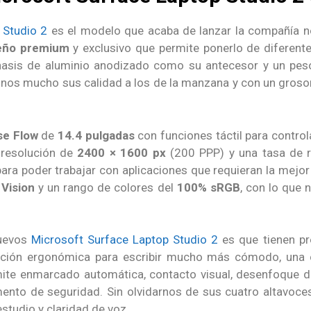
 Studio 2
es el modelo que acaba de lanzar la compañía nor
eño premium
y exclusivo que permite ponerlo de diferent
chasis de aluminio anodizado como su antecesor y un pes
nos mucho sus calidad a los de la manzana y con un grosor 
se Flow
de
14.4 pulgadas
con funciones táctil para contro
 resolución de
2400 × 1600 px
(200 PPP) y una tasa de 
 para poder trabajar con aplicaciones que requieran la mejo
 Vision
y un rango de colores del
100% sRGB
, con lo que 
nuevos
Microsoft Surface Laptop Studio 2
es que tienen p
osición ergonómica para escribir mucho más cómodo, una
mite enmarcado automática, contacto visual, desenfoque de
ento de seguridad. Sin olvidarnos de sus cuatro altavoc
estudio y claridad de voz.