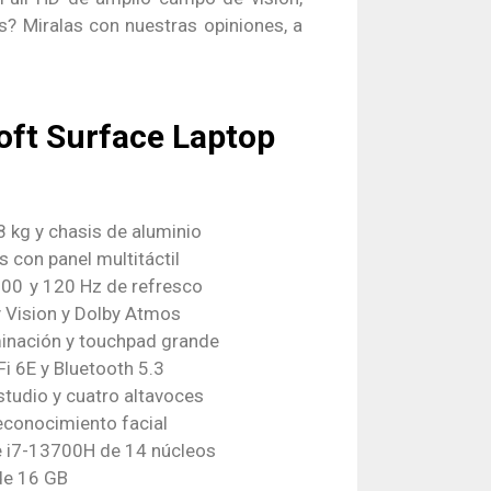
? Miralas con nuestras opiniones, a
oft Surface Laptop
8 kg y chasis de aluminio
s con panel multitáctil
00 y 120 Hz de refresco
 Vision y Dolby Atmos
minación y touchpad grande
i 6E y Bluetooth 5.3
tudio y cuatro altavoces
econocimiento facial
e i7-13700H de 14 núcleos
e 16 GB