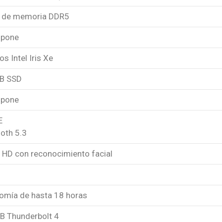
 de memoria DDR5
spone
os Intel Iris Xe
B SSD
spone
E
oth 5.3
ll HD con reconocimiento facial
omía de hasta 18 horas
SB Thunderbolt 4