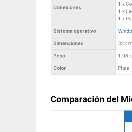
1 x C
Conexiones
1 x Le
1 x P
Sistema operativo
Windo
Dimensiones
323 m
Peso
1.98 
Color
Plata
Comparación del Mic