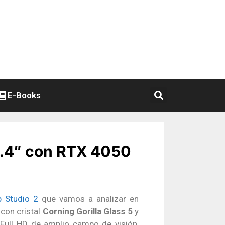
E-Books
14.4″ con RTX 4050
p Studio 2
que vamos a analizar en
con cristal
Corning Gorilla Glass 5
y
ull HD de amplio campo de visión,