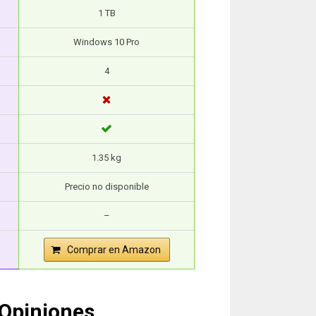
1 TB
Windows 10 Pro
4
1.35 kg
Precio no disponible
–
Comprar en Amazon
 Opiniones