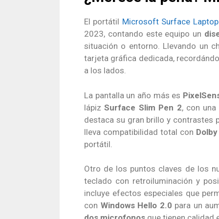
El portátil
Microsoft Surface Laptop
2023, contando este equipo un
dis
situación o entorno. Llevando un 
tarjeta gráfica dedicada, recordándo
a los lados.
La pantalla un año más es
PixelSen
lápiz
Surface Slim Pen 2
, con una
destaca su gran brillo y contrastes
lleva compatibilidad total con
Dolby
portátil.
Otro de los puntos claves de los 
teclado con retroiluminación y p
incluye efectos especiales que per
con
Windows Hello 2.0
para un aum
dos microfonos
que tienen calidad 