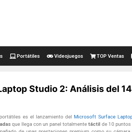
es
Portátiles
Videojuegos
TOP Ventas
Laptop Studio 2: Análisis del 
ortátiles es el lanzamiento del
Microsoft Surface Lapto
gadas
que llega con un panel totalmente
táctil
de 10 puntos 
pañado de unas prestaciones premium como su cámara F