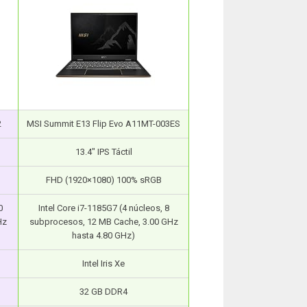
2
MSI Summit E13 Flip Evo A11MT-003ES
13.4″ IPS Táctil
FHD (1920×1080) 100% sRGB
0
Intel Core i7-1185G7 (4 núcleos, 8
Hz
subprocesos, 12 MB Cache, 3.00 GHz
hasta 4.80 GHz)
Intel Iris Xe
32 GB DDR4