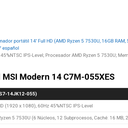
dor portátil 14′ Full HD (AMD Ryzen 5 7530U, 16GB RAM,
Y español
z 45%NTSC IPS-Level; Procesador AMD Ryzen 5 7530U; Me
el MSI Modern 14 C7M-055XES
9S7-14JK12-055)
HD (1920 x 1080), 60Hz 45%NTSC IPS-Level
yzen 5 7530U (6 Núcleos, 12 Subprocesos, Caché: 16 MB, 