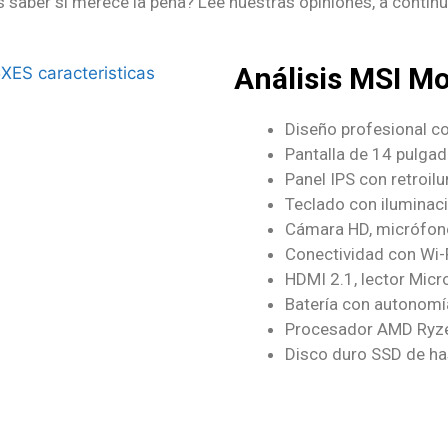
s saber si merece la pena? Lee nuestras opiniones, a contin
Análisis MSI M
Diseño profesional c
Pantalla de 14 pulgad
Panel IPS con retroil
Teclado con iluminaci
Cámara HD, micrófono
Conectividad con Wi-F
HDMI 2.1, lector Micr
Batería con autonomí
Procesador AMD Ryz
Disco duro SSD de h