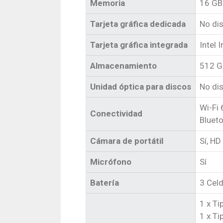
Memoria
16 GB
Tarjeta gráfica dedicada
No di
Tarjeta gráfica integrada
Intel I
Almacenamiento
512 G
Unidad óptica para discos
No di
Wi-Fi 
Conectividad
Blueto
Cámara de portátil
Sí, HD
Micrófono
Sí
Batería
3 Celd
1 x T
1 x T