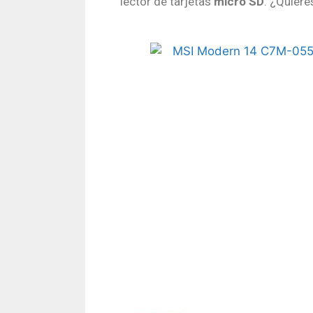
lector de tarjetas
micro SD
. ¿Quiere