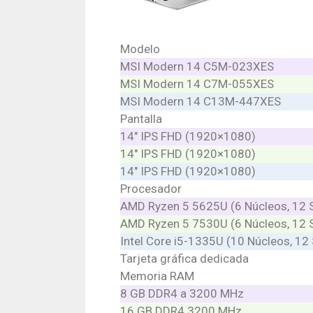
Modelo
MSI Modern 14 C5M-023XES
MSI Modern 14 C7M-055XES
MSI Modern 14 C13M-447XES
Pantalla
14″ IPS FHD (1920×1080)
14″ IPS FHD (1920×1080)
14″ IPS FHD (1920×1080)
Procesador
AMD Ryzen 5 5625U (6 Núcleos, 12 S
AMD Ryzen 5 7530U (6 Núcleos, 12 
Intel Core i5-1335U (10 Núcleos, 12
Tarjeta gráfica dedicada
Memoria RAM
8 GB DDR4 a 3200 MHz
16 GB DDR4 3200 MHz