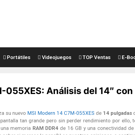
Portátiles
Videojuegos
TOP Ventas
E-Bo
055XES: Análisis del 14″ con
za su nuevo
MSI Modern 14 C7M-055XES
de
14 pulgadas
q
pantalla tan grande pero sin perder rendimiento por ello
, una memoria
RAM DDR4
de 16 GB y una conectividad d