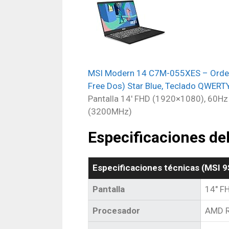
MSI Modern 14 C7M-055XES – Ordena
Free Dos) Star Blue, Teclado QWERT
Pantalla 14′ FHD (1920×1080), 60H
(3200MHz)
Especificaciones d
Especificaciones técnicas (MSI 
Pantalla
14″ F
Procesador
AMD R