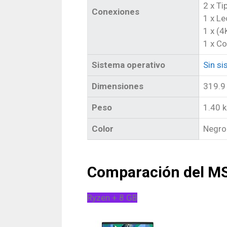
2 x Ti
Conexiones
1 x Le
1 x (
1 x C
Sistema operativo
Sin si
Dimensiones
319.9
Peso
1.40 
Color
Negro
Comparación del M
Ryzen + 8 GB