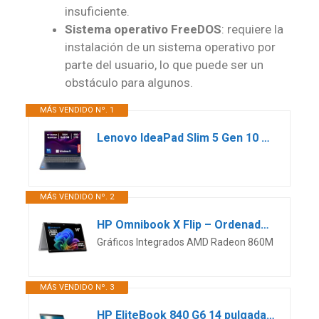
insuficiente.
Sistema operativo FreeDOS
: requiere la
instalación de un sistema operativo por
parte del usuario, lo que puede ser un
obstáculo para algunos.
MÁS VENDIDO Nº. 1
Lenovo IdeaPad Slim 5 Gen 10 – Ordenador Portátil 16″ WUXGA (Intel Core i7-13620H, Intel UHD Graphics, 32 GB RAM, 1 TB SSD, Wi-Fi 6, Windows 11 Home) Teclado QWERTY Español- Azul
MÁS VENDIDO Nº. 2
HP Omnibook X Flip – Ordenador portátil Convertible de 14″ 3K OLED táctil Ryzen AI 7 350, 32GB RAM, 1TB SSD, AMD Radeon 860M Graphics, Windows 11 Home Silver – Teclado QWERTY Español
Gráficos Integrados AMD Radeon 860M
MÁS VENDIDO Nº. 3
HP EliteBook 840 G6 14 pulgadas 1920 x 1080 Full HD Intel Core i7 8665U 512GB SSD HDD 32GB Memoria Windows 11 Pro Webcam Notebook Laptop (reacondicionado)