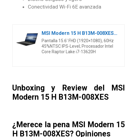
Conectividad Wi-Fi 6E avanzada
MSI Modern 15 H B13M-008XES – Ordenador portátil 15.6′ Full HD (Intel Core i7-13620H, 32GB RAM, 512GB SSD, Iris Xe Graphics, Free Dos) Classic Black, Teclado QWERTY español
Pantalla 15.6′ FHD (1920×1080), 60Hz
45%NTSC IPS-Level; Procesador Intel
Core Raptor Lake i7-13620H
Unboxing y Review del MSI
Modern 15 H B13M-008XES
¿Merece la pena MSI Modern 15
H B13M-008XES
? Opiniones