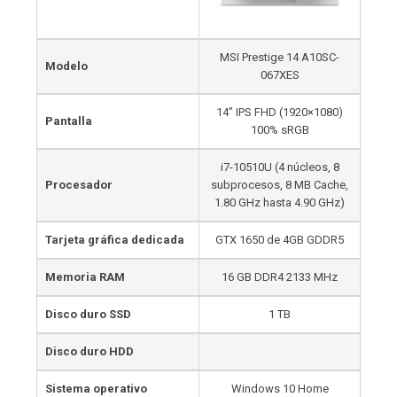
MSI Prestige 14 A10SC-
Modelo
067XES
14″ IPS FHD (1920×1080)
Pantalla
100% sRGB
i7-10510U (4 núcleos, 8
Procesador
subprocesos, 8 MB Cache,
1.80 GHz hasta 4.90 GHz)
Tarjeta gráfica dedicada
GTX 1650 de 4GB GDDR5
Memoria RAM
16 GB DDR4 2133 MHz
Disco duro SSD
1 TB
Disco duro HDD
Sistema operativo
Windows 10 Home