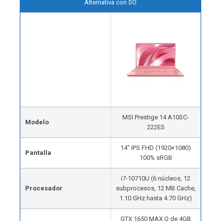
Alternativa con SO
MSI Prestige 14 A10SC-
Modelo
222ES
14″ IPS FHD (1920×1080)
Pantalla
100% sRGB
i7-10710U (6 núcleos, 12
Procesador
subprocesos, 12 MB Cache,
1.10 GHz hasta 4.70 GHz)
GTX 1650 MAX Q de 4GB