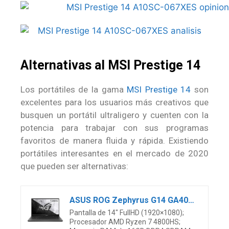
Alternativas al MSI Prestige 14
Los portátiles de la gama
MSI Prestige 14
son
excelentes para los usuarios más creativos que
busquen un portátil ultraligero y cuenten con la
potencia para trabajar con sus programas
favoritos de manera fluida y rápida. Existiendo
portátiles interesantes en el mercado de 2020
que pueden ser alternativas:
ASUS ROG Zephyrus G14 GA401IU-HE002 – Ordenador portátil Gaming 14″ FHD 120Hz (Ryzen 7 4800HS, 16GB RAM, 1TB SSD, NVIDIA GTX1660Ti-6GB, Sin SO) Gris Eclipse sin Anime Matrix – Teclado QWERTY español
Pantalla de 14″ FullHD (1920×1080);
Procesador AMD Ryzen 7 4800HS;