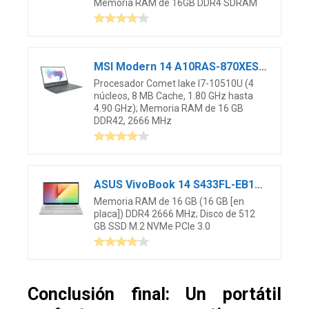
Memoria RAM de 16GB DDR4 SDRAM
MSI Modern 14 A10RAS-870XES – Ordenador portátil de 14″ FullHD (Intel Core i7-10510U, 16 GB RAM, 1TB SSD, GeForce MX330), sin Sistema operativo Gris – Teclado QWERTY Español
Procesador Comet lake I7-10510U (4
núcleos, 8 MB Cache, 1.80 GHz hasta
4.90 GHz); Memoria RAM de 16 GB
DDR42, 2666 MHz
ASUS VivoBook 14 S433FL-EB181 – Ordenador portátil de 14″ FullHD (Intel Core i7-10510U, 16 GB RAM, 512 GB SSD, NVIDIA MX250-2GB, sin Sistema operativo) Metal Blanco y Plata – Teclado QWERTY español
Memoria RAM de 16 GB (16 GB [en
placa]) DDR4 2666 MHz; Disco de 512
GB SSD M.2 NVMe PCIe 3.0
Conclusión final: Un portátil