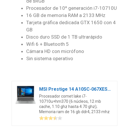
de sRGB
Procesador de 10º generación i7-10710U
16 GB de memoria RAM a 2133 MHz
Tarjeta gráfica dedicada GTX 1650 con 4
GB
Disco duro SSD de 1 TB ultrarápido
Wifi 6 + Bluetooth 5
Cámara HD con micrófono
Sin sistema operativo
MSI Prestige 14 A10SC-067XES – Ordenador portátil de 14″ FHD (Comet Lake I7-10710U+HM370, 16 GB, RAM, 1 TB SSD, Nvidia GeForce GTX 1650 MAX Q, sin Sistema operativo) – Teclado QWERTY Español
Procesador comet lake i7-
10710u+hm370 (6 núcleos, 12 mb
cache, 1.10 ghz hasta 4.70 ghz);
Memoria ram de 16 gb ddr4, 2133 mhz