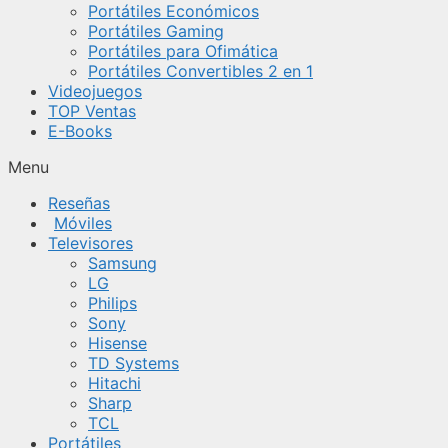
Portátiles Económicos
Portátiles Gaming
Portátiles para Ofimática
Portátiles Convertibles 2 en 1
Videojuegos
TOP Ventas
E-Books
Menu
Reseñas
Móviles
Televisores
Samsung
LG
Philips
Sony
Hisense
TD Systems
Hitachi
Sharp
TCL
Portátiles