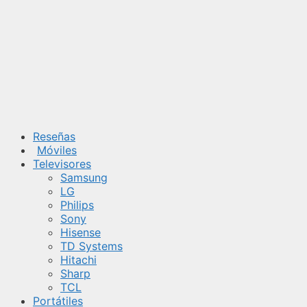
Saltar
al
contenido
Reseñas
Móviles
Televisores
Samsung
LG
Philips
Sony
Hisense
TD Systems
Hitachi
Sharp
TCL
Portátiles