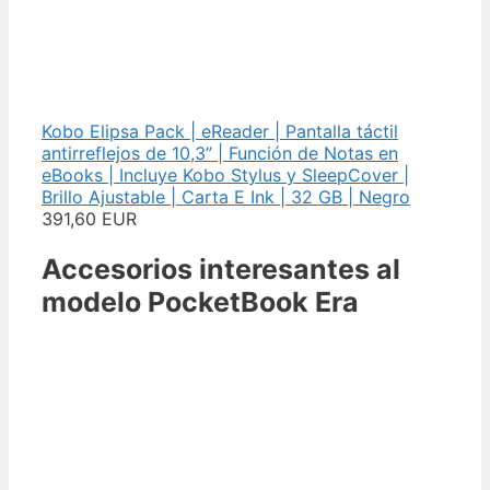
Kobo Elipsa Pack | eReader | Pantalla táctil
antirreflejos de 10,3” | Función de Notas en
eBooks | Incluye Kobo Stylus y SleepCover |
Brillo Ajustable | Carta E Ink | 32 GB | Negro
391,60 EUR
Accesorios interesantes al
modelo PocketBook Era