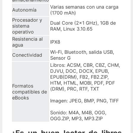
Varias semanas con una carga
Autonomía
(1700 mAh)
Procesador y
Dual Core (2×1 GHz), 1GB de
sistema
RAM, Linux 3.10.65
operativo
Resistencia al
IPX8
agua
Wi-Fi, Bluetooth, salida USB,
Conectividad
Sensor G
Libros: ACSM, CBR, CBZ, CHM,
DJVU, DOC, DOCX, EPUB,
EPUB(DRM), FB2, FB2.ZIP,
HTM, HTML, MOBI, PDF, PDF
Formatos
(DRM), PRC, RTF, TXT
compatibles de
eBooks
Imagen: JPEG, BMP, PNG, TIFF
Sonido: M4A, M4B, OGG,
OGG.ZIP, MP3, MP3.ZIP