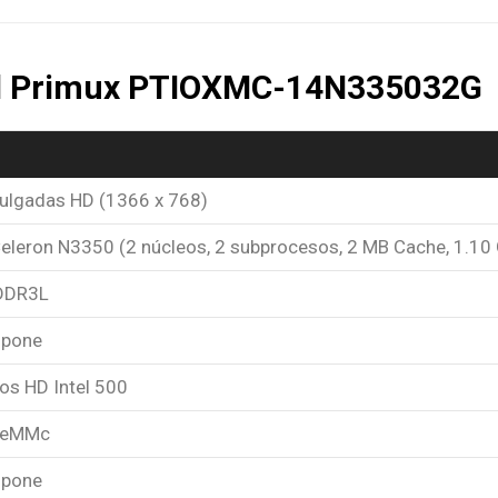
del Primux PTIOXMC-14N335032G
pulgadas HD (1366 x 768)
 Celeron N3350 (2 núcleos, 2 subprocesos, 2 MB Cache, 1.10
DDR3L
spone
os HD Intel 500
 eMMc
spone