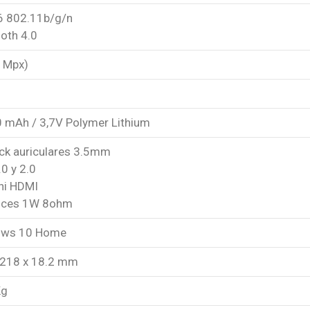
 6 802.11b/g/n
oth 4.0
3 Mpx)
 mAh / 3,7V Polymer Lithium
ack auriculares 3.5mm
0 y 2.0
ini HDMI
oces 1W 8ohm
ows 10 Home
 218 x 18.2 mm
Kg