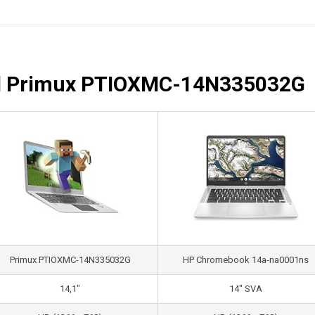
del Primux PTIOXMC-14N335032G
Primux PTIOXMC-14N335032G
HP Chromebook 14a-na0001ns
14,1″
14″ SVA