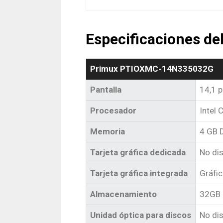
Especificaciones 
Primux PTIOXMC-14N335032G
Pantalla
14,1 
Procesador
Intel
Memoria
4 GB 
Tarjeta gráfica dedicada
No di
Tarjeta gráfica integrada
Gráfic
Almacenamiento
32GB
Unidad óptica para discos
No di