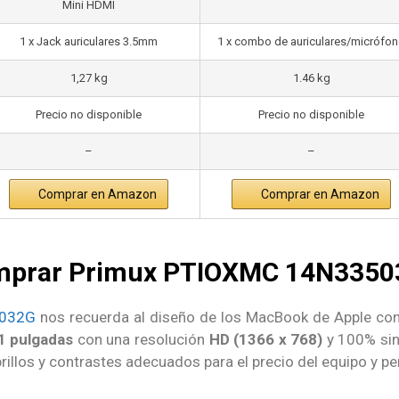
Mini HDMI
1 x Jack auriculares 3.5mm
1 x combo de auriculares/micrófo
1,27 kg
1.46 kg
Precio no disponible
Precio no disponible
–
–
Comprar en Amazon
Comprar en Amazon
omprar Primux PTIOXMC 14N335
5032G
nos recuerda al diseño de los MacBook de Apple con
1 pulgadas
con una resolución
HD (1366 x 768)
y 100% sin
rillos y contrastes adecuados para el precio del equipo y pe