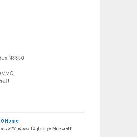
:
eron N3350
o eMMC
craft
 10 Home
tivo: Windows 10. ¡Incluye Minecraft!