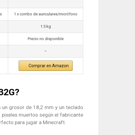
no
1 x combo de auriculares/micrófono
1.5 kg
Precio no disponible
–
Comprar en Amazon
032G?
 un grosor de 18,2 mm y un teclado
 pixeles muertos según el fabricante
rfecto para jugar a Minecraft.