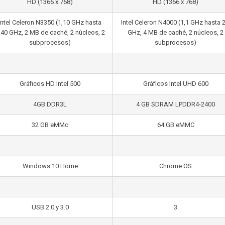
HD (1366 x 768)
HD (1366 x 768)
Intel Celeron N3350 (1,10 GHz hasta
Intel Celeron N4000 (1,1 GHz hasta 2
,40 GHz, 2 MB de caché, 2 núcleos, 2
GHz, 4 MB de caché, 2 núcleos, 2
subprocesos)
subprocesos)
Gráficos HD Intel 500
Gráficos Intel UHD 600
4GB DDR3L
4 GB SDRAM LPDDR4-2400
32 GB eMMc
64 GB eMMC
Windows 10 Home
Chrome OS
USB 2.0 y 3.0
3