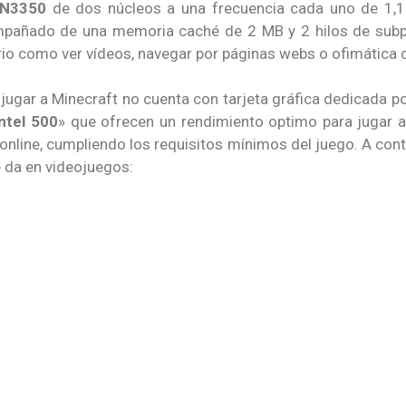
 N3350
de dos núcleos a una frecuencia cada uno de 1,1
ompañado de una memoria caché de 2 MB y 2 hilos de sub
rio como ver vídeos, navegar por páginas webs o ofimática 
 jugar a Minecraft no cuenta con tarjeta gráfica dedicada po
ntel 500
» que ofrecen un rendimiento optimo para jugar 
r online, cumpliendo los requisitos mínimos del juego. A co
e da en videojuegos: