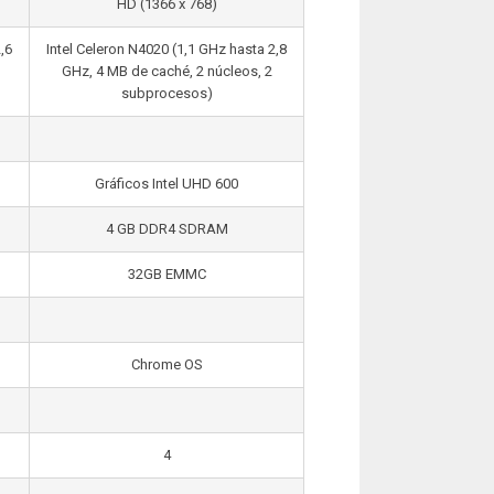
HD (1366 x 768)
,6
Intel Celeron N4020 (1,1 GHz hasta 2,8
GHz, 4 MB de caché, 2 núcleos, 2
subprocesos)
Gráficos Intel UHD 600
4 GB DDR4 SDRAM
32GB EMMC
Chrome OS
4