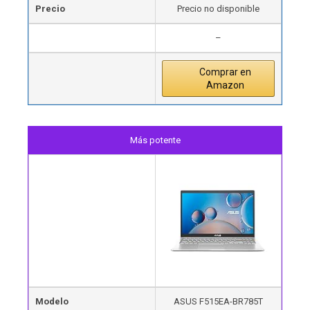
Precio
Precio no disponible
–
Comprar en
Amazon
Más potente
Modelo
ASUS F515EA-BR785T