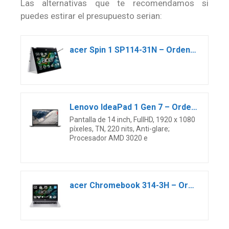
Las alternativas que te recomendamos si
puedes estirar el presupuesto serian:
acer Spin 1 SP114-31N – Ordenador Portátil Táctil 14″ Full HD LED IPS(Intel Celeron N5100, 4GB RAM, 128GB SSD, Intel UHD Graphics, Windows 11 Home S, Stylus Pen) Silver, Teclado QWERTY Español
Lenovo IdeaPad 1 Gen 7 – Ordenador Portátil 14″ FullHD (AMD 3020e, 4GB RAM, 256GB SSD, AMD Radeon Graphics, Sin Sistema Operativo) Gris – Teclado QWERTY Español
Pantalla de 14 inch, FullHD, 1920 x 1080
píxeles, TN, 220 nits, Anti-glare;
Procesador AMD 3020 e
acer Chromebook 314-3H – Ordenador Portátil 14″ Full HD LED, Laptop (Intel Celeron N4500, 8 GB RAM, 128 GB eMMc, Intel UHD Graphics, Chrome OS), PC Portátil Color Plata – Teclado QWERTY Español