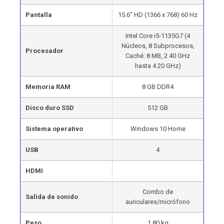
Pantalla
15.6″ HD (1366 x 768) 60 Hz
Intel Core i5-1135G7 (4
Núcleos, 8 Subprocesos,
Procesador
Caché: 8 MB, 2.40 GHz
hasta 4.20 GHz)
Memoria RAM
8 GB DDR4
Disco duro SSD
512 GB
Sistema operativo
Windows 10 Home
USB
4
HDMI
Combo de
Salida de sonido
auriculares/micrófono
Peso
1.80 kg