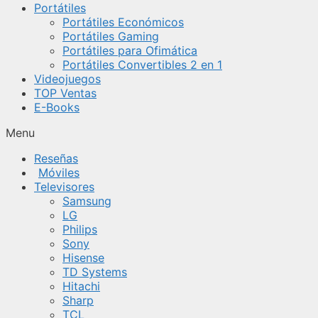
Portátiles
Portátiles Económicos
Portátiles Gaming
Portátiles para Ofimática
Portátiles Convertibles 2 en 1
Videojuegos
TOP Ventas
E-Books
Menu
Reseñas
Móviles
Televisores
Samsung
LG
Philips
Sony
Hisense
TD Systems
Hitachi
Sharp
TCL