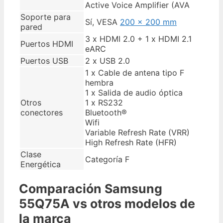
Active Voice Amplifier (AVA
Soporte para
Sí, VESA
200 x 200 mm
pared
3 x HDMI 2.0 + 1 x HDMI 2.1
Puertos HDMI
eARC
Puertos USB
2 x USB 2.0
1 x Cable de antena tipo F
hembra
1 x Salida de audio óptica
Otros
1 x RS232
conectores
Bluetooth®
Wifi
Variable Refresh Rate (VRR)
High Refresh Rate (HFR)
Clase
Categoría F
Energética
Comparación Samsung
55Q75A vs otros modelos de
la marca