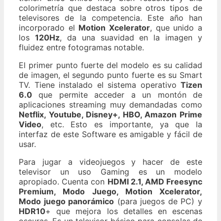
colorimetría que destaca sobre otros tipos de
televisores de la competencia. Este año han
incorporado el
Motion Xcelerator
, que unido a
los
120Hz
, da una suavidad en la imagen y
fluidez entre fotogramas notable.
El primer punto fuerte del modelo es su calidad
de imagen, el segundo punto fuerte es su Smart
TV. Tiene instalado el sistema operativo
Tizen
6.0
que permite acceder a un montón de
aplicaciones streaming muy demandadas como
Netflix, Youtube, Disney+, HBO, Amazon Prime
Video
, etc. Esto es importante, ya que la
interfaz de este Software es amigable y fácil de
usar.
Para jugar a videojuegos y hacer de este
televisor un uso Gaming es un modelo
apropiado. Cuenta con
HDMI 2.1, AMD Freesync
Premium, Modo Juego, Motion Xcelerator,
Modo juego panorámico
(para juegos de PC) y
HDR10
+ que mejora los detalles en escenas
oscuras. Es un televisor básico para consolas de