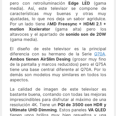
pero con retroiluminación
Edge LED
(gama
media). Así, este televisor se compone de
características muy buenas y otras muy
ajustadas, lo que nos deja un sabor agridulce.
Por un lado tiene A
MD Freesync + HDMI 2.1 +
motion Xcelerator
(gama alta) pero los
altavoces y el apartado de
sonido son de 20W
(gama media).
El diseño de este televisor es la principal
diferencia con su hermano de la Serie
Q70A
.
Ambos tienen AirSlim Desing
(grosor muy fino
de la pantalla y marcos reducidos) pero el Q75A
tiene una base central diferente al Q70A. Por lo
demás son modelos muy similares en todos los
aspectos.
La calidad de imagen de este televisor es
bastante buena, contando con todas las mejoras
imprescindibles para disfrutar al máximo de una
resolución 4K. Tiene un
PQI de 3500 con HDR y
Ultimate UHD Dimming
. Estos paneles
VA QLED
tienen unos brillos muy bien resueltos y una