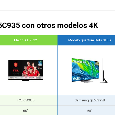
5C935 con otros modelos 4K
Mejor TCL 2022
Modelo Quantum Dots OLED
TCL 65C935
Samsung QE65S95B
65″
65″