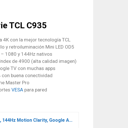
rie TCL C935
a 4K con la mejor tecnología TCL
llo y retroiluminación Mini LED OD5
 – 1080 y 144Hz nativos
Index de 4900 (alta calidad imagen)
oogle TV con muchas apps
con buena conectividad
me Master Pro
ortes
VESA
para pared
TCL 65C935 QLED Mini LED Smart TV con 4K Ultra HD, Google TV con Sonido Onkyo, 144Hz Motion Clarity, Google Assistant Incorporado and Compatible con Alexa (2022), 65″