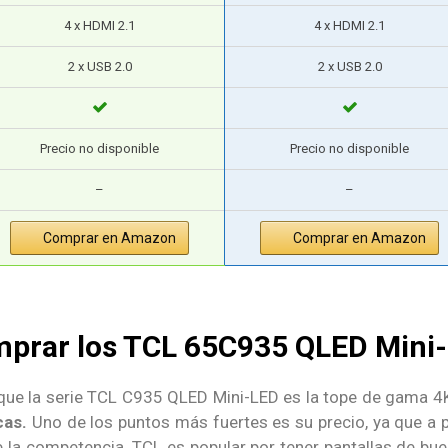
4 x HDMI 2.1
4 x HDMI 2.1
2 x USB 2.0
2 x USB 2.0
Precio no disponible
Precio no disponible
–
–
Comprar en Amazon
Comprar en Amazon
mprar los TCL 65C935 QLED Mini
 que la serie TCL C935 QLED Mini-LED es la tope de gama 4
cas.
Uno de los puntos más fuertes es su precio, ya que a 
 competencia. TCL es popular por tener pantallas de buena