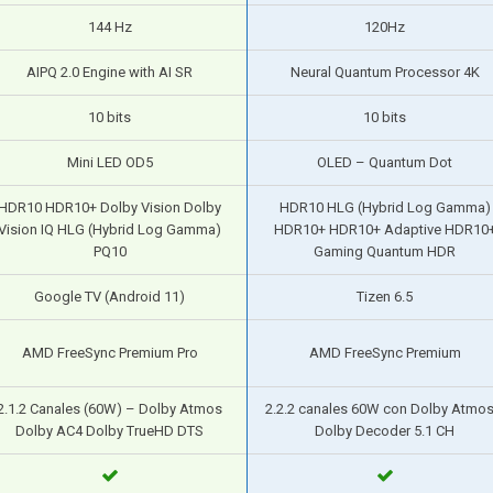
144 Hz
120Hz
AIPQ 2.0 Engine with AI SR
Neural Quantum Processor 4K
10 bits
10 bits
Mini LED OD5
OLED – Quantum Dot
HDR10 HDR10+ Dolby Vision Dolby
HDR10 HLG (Hybrid Log Gamma)
Vision IQ HLG (Hybrid Log Gamma)
HDR10+ HDR10+ Adaptive HDR10
PQ10
Gaming Quantum HDR
Google TV (Android 11)
Tizen 6.5
AMD FreeSync Premium Pro
AMD FreeSync Premium
2.1.2 Canales (60W) – Dolby Atmos
2.2.2 canales 60W con Dolby Atmos
Dolby AC4 Dolby TrueHD DTS
Dolby Decoder 5.1 CH