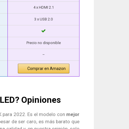
4 x HDMI 2.1
3 x USB 2.0
Precio no disponible
–
Comprar en Amazon
-LED
? Opiniones
K para 2022. Es el modelo con
mejor
pesar de ser caro, es más barato que
 calidad y, en nuestra opinión, solo