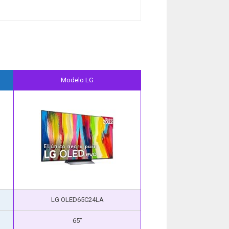
Modelo LG
LG OLED65C24LA
65″