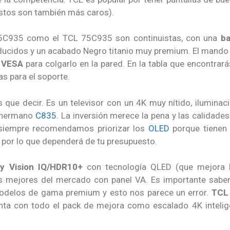
estos son también más caros).
 65C935 como el TCL 75C935 son continuistas, con una
ba
reducidos y un acabado Negro titanio muy premium. El mando 
n
VESA
para colgarlo en la pared. En la tabla que encontrar
 para el soporte.
que decir. Es un televisor con un 4K muy nítido, ilumin
 hermano
C835.
La inversión merece la pena y las calidade
 siempre recomendamos priorizar los
OLED
porque tienen 
 por lo que dependerá de tu presupuesto.
by Vision IQ/HDR10+
con tecnología QLED (que mejora la
os mejores del mercado con panel VA. Es importante sab
odelos de gama premium y esto nos parece un error.
TCL 
enta con todo el pack de mejora como escalado 4K intelig