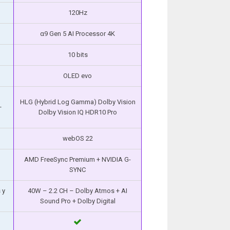
120Hz
α9 Gen 5 AI Processor 4K
10 bits
OLED evo
HLG (Hybrid Log Gamma) Dolby Vision
+
Dolby Vision IQ HDR10 Pro
webOS 22
AMD FreeSync Premium + NVIDIA G-
SYNC
 y
40W – 2.2 CH – Dolby Atmos + AI
Sound Pro + Dolby Digital