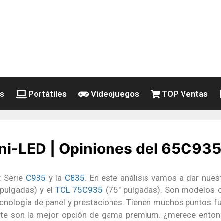
es
Portátiles
Videojuegos
TOP Ventas
i-LED | Opiniones del 65C93
: Serie
C935
y la
C835
. En este análisis vamos a dar nue
pulgadas) y el
TCL 75C935
(75″ pulgadas). Son modelos c
cnología de panel y prestaciones. Tienen muchos puntos fu
te son la mejor opción de gama premium. ¿merece entonc