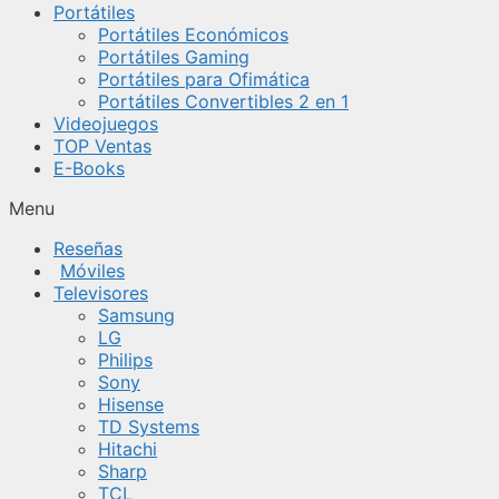
Portátiles
Portátiles Económicos
Portátiles Gaming
Portátiles para Ofimática
Portátiles Convertibles 2 en 1
Videojuegos
TOP Ventas
E-Books
Menu
Reseñas
Móviles
Televisores
Samsung
LG
Philips
Sony
Hisense
TD Systems
Hitachi
Sharp
TCL