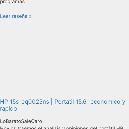
programas
Leer reseña »
HP 15s-eq0025ns | Portátil 15.6″ económico y
rápido
LoBaratoSaleCaro
Hoy os traemos el análisis y opiniones del portátil HP