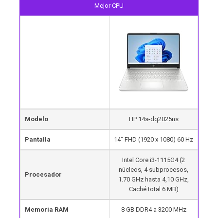
Mejor CPU
Modelo
HP 14s-dq2025ns
Pantalla
14″ FHD (1920 x 1080) 60 Hz
Intel Core i3-1115G4 (2
núcleos, 4 subprocesos,
Procesador
1.70 GHz hasta 4,10 GHz,
Caché total 6 MB)
Memoria RAM
8 GB DDR4 a 3200 MHz