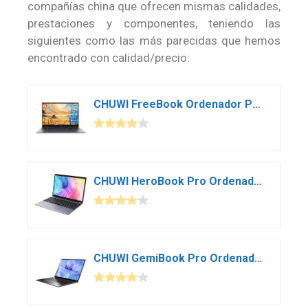
compañías china que ofrecen mismas calidades,
prestaciones y componentes, teniendo las
siguientes como las más parecidas que hemos
encontrado con calidad/precio:
CHUWI FreeBook Ordenador Portatil de 13.5 Pulgadas Laptop Pantalla tactil, Windows 11 OS Yoga PC, 12GB RAM 512GB SSD 2256x1504p, Intel Celeron N5100 Quad Core hasta 2.8 GHz,WiFi 6
CHUWI HeroBook Pro Ordenador Portátil Ultrabook Windows 11 Laptop 14.1′ Intel Celeron N4020 hasta 2.8 GHz, 4K 1920 * 1080, 8G RAM 256G SSD, WiFi, USB 3.0, 38Wh
CHUWI GemiBook Pro Ordenador portatil Ultrabook 14 Pulgadas Laptop RAM 8GB RAM+256GB SSD Windows 11, Intel Celeron N5100 hasta 2.7Ghz, 2160 x 1440 IPS,Wi-Fi,USB-C, BT5.1, Teclado retroiluminado