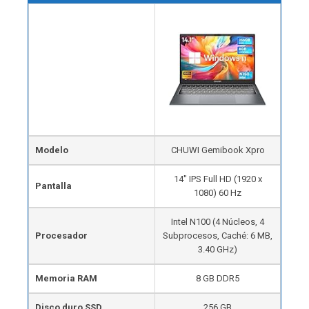
Modelo
CHUWI Gemibook Xpro
14″ IPS Full HD (1920 x
Pantalla
1080) 60 Hz
Intel N100 (4 Núcleos, 4
Procesador
Subprocesos, Caché: 6 MB,
3.40 GHz)
Memoria RAM
8 GB DDR5
Disco duro SSD
256 GB