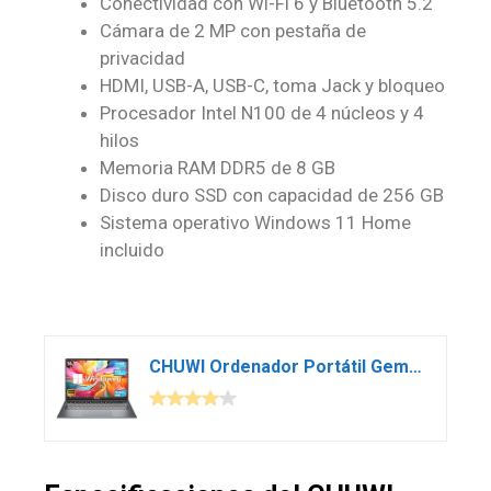
Conectividad con Wi-Fi 6 y Bluetooth 5.2
Cámara de 2 MP con pestaña de
privacidad
HDMI, USB-A, USB-C, toma Jack y bloqueo
Procesador Intel N100 de 4 núcleos y 4
hilos
Memoria RAM DDR5 de 8 GB
Disco duro SSD con capacidad de 256 GB
Sistema operativo Windows 11 Home
incluido
CHUWI Ordenador Portátil Gemibook Xpro Laptop PC 14,1 Pulgadas Windows 11 OS Intel Alder Lake N100 hasta 3,4GHz, 8GB RAM 256GB SSD, 1920 * 1080 IPS, HDMI/Full HD/WiFi 6/BT5.2