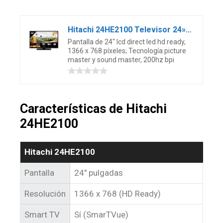
Hitachi 24HE2100 Televisor 24» LCD Direct Led HD Ready Smart TV 200Hz HDMI USB Grabador y Reproductor Multimedia
Pantalla de 24″ lcd direct led hd ready,
1366 x 768 píxeles; Tecnología picture
master y sound master, 200hz bpi
Características de Hitachi
24HE2100
Hitachi 24HE2100
Pantalla
24″ pulgadas
Resolución
1366 x 768 (HD Ready)
Smart TV
Sí (SmarTVue)