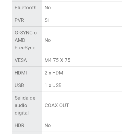
Bluetooth
No
PVR
Si
G-SYNC o
AMD
No
FreeSync
VESA
M4 75 X 75
HDMI
2 x HDMI
USB
1 x USB
Salida de
audio
COAX OUT
digital
HDR
No