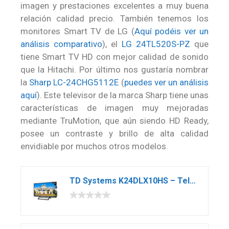
imagen y prestaciones excelentes a muy buena
relación calidad precio. También tenemos los
monitores Smart TV de LG (
Aquí podéis ver un
análisis comparativo
), el
LG 24TL520S-PZ
que
tiene Smart TV HD con mejor calidad de sonido
que la Hitachi. Por último nos gustaría nombrar
la
Sharp LC-24CHG5112E
(
puedes ver un análisis
aquí
). Este televisor de la marca Sharp tiene unas
características de imagen muy mejoradas
mediante TruMotion, que aún siendo HD Ready,
posee un contraste y brillo de alta calidad
envidiable por muchos otros modelos.
TD Systems K24DLX10HS – Televisor Smart TV 24″ Android y HBBTV, 2X HDMI, 2X USB, DVB-T2/C/S2, 800 PCI Hz, Modo Hotel, Negro