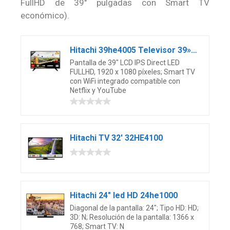
FullHD de 39″ pulgadas con Smart TV
económico).
Hitachi 39he4005 Televisor 39» LCD IPS Direct Led Fullhd 600hz Smart TV WiFi
Pantalla de 39″ LCD IPS Direct LED
FULLHD, 1920 x 1080 píxeles; Smart TV
con WiFi integrado compatible con
Netflix y YouTube
Hitachi TV 32′ 32HE4100
Hitachi 24″ led HD 24he1000
Diagonal de la pantalla: 24″; Tipo HD: HD;
3D: N; Resolución de la pantalla: 1366 x
768; Smart TV: N