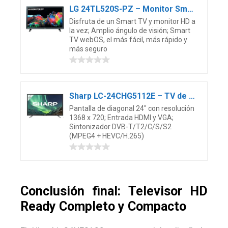
LG 24TL520S-PZ – Monitor Smart TV de 61cm (24″) con pantalla LED HD (1366×768, 16:9, DVB-T2/C/S2, WiFi, HbbTV 2.0, Miracast, USB grabador, 10W, 2xHDMI 1.4, 2xUSB 2.0, Auriculares, Óptica) Color Negro
Disfruta de un Smart TV y monitor HD a
la vez; Amplio ángulo de visión; Smart
TV webOS, el más fácil, más rápido y
más seguro
Sharp LC-24CHG5112E – TV de 24″ (resolución 1368 x 720, 2 x HDMI, 1 x USB), Color Negro
Pantalla de diagonal 24″ con resolución
1368 x 720; Entrada HDMI y VGA;
Sintonizador DVB-T/T2/C/S/S2
(MPEG4 + HEVC/H.265)
Conclusión final: Televisor HD
Ready Completo y Compacto