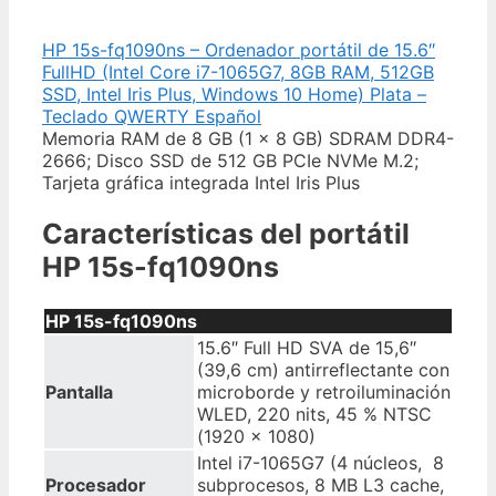
HP 15s-fq1090ns – Ordenador portátil de 15.6″
FullHD (Intel Core i7-1065G7, 8GB RAM, 512GB
SSD, Intel Iris Plus, Windows 10 Home) Plata –
Teclado QWERTY Español
Memoria RAM de 8 GB (1 x 8 GB) SDRAM DDR4-
2666; Disco SSD de 512 GB PCIe NVMe M.2;
Tarjeta gráfica integrada Intel Iris Plus
Características del portátil
HP 15s-fq1090ns
HP 15s-fq1090ns
15.6″ Full HD SVA de 15,6″
(39,6 cm) antirreflectante con
Pantalla
microborde y retroiluminación
WLED, 220 nits, 45 % NTSC
(1920 x 1080)
Intel i7-1065G7 (4 núcleos, 8
Procesador
subprocesos, 8 MB L3 cache,