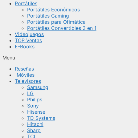
Portátiles
Portátiles Económicos
Portátiles Gaming
Portátiles para Ofimática
Portátiles Convertibles 2 en 1
Videojuegos
TOP Ventas
E-Books
Menu
Reseñas
Móviles
Televisores
Samsung
LG
Philips
Sony
Hisense
TD Systems
Hitachi
Sharp
TCL