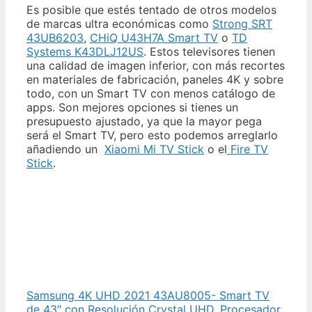
Es posible que estés tentado de otros modelos
de marcas ultra económicas como
Strong SRT
43UB6203
,
CHiQ U43H7A Smart TV
o
TD
Systems K43DLJ12US
. Estos televisores tienen
una calidad de imagen inferior, con más recortes
en materiales de fabricación, paneles 4K y sobre
todo, con un Smart TV con menos catálogo de
apps. Son mejores opciones si tienes un
presupuesto ajustado, ya que la mayor pega
será el Smart TV, pero esto podemos arreglarlo
añadiendo un
Xiaomi Mi TV Stick
o el
Fire TV
Stick
.
Samsung 4K UHD 2021 43AU8005- Smart TV
de 43″ con Resolución Crystal UHD, Procesador