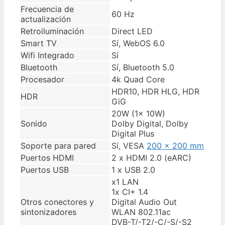
Frecuencia de
60 Hz
actualización
Retroiluminación
Direct LED
Smart TV
Sí, WebOS 6.0
Wifi Integrado
Sí
Bluetooth
Sí, Bluetooth 5.0
Procesador
4k Quad Core
HDR10, HDR HLG, HDR
HDR
GiG
20W (1x 10W)
Sonido
Dolby Digital, Dolby
Digital Plus
Soporte para pared
Sí, VESA
200 x 200 mm
Puertos HDMI
2 x HDMI 2.0 (eARC)
Puertos USB
1 x USB 2.0
x1 LAN
1x CI+ 1.4
Otros conectores y
Digital Audio Out
sintonizadores
WLAN 802.11ac
DVB-T/​-T2/​-C/​-S/​-S2