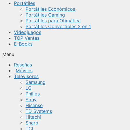
Portátiles
Portátiles Económicos
Portátiles Gaming
Portátiles para Ofimática
Portátiles Convertibles 2 en 1
Videojuegos
TOP Ventas
E-Books
Menu
Reseñas
Móviles
Televisores
Samsung
LG
Philips
Sony
Hisense
TD Systems
Hitachi
Sharp
TCL