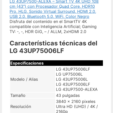
LG 43UP7500-ALEXA – Smart TV 4K UHD 108
cm (43″) con Procesador Quad Core, HDR10
Pro, HLG, Sonido Virtual Surround, HDMI 2.0,
USB 2.0, Bluetooth 5.0, WiFi, Color Negro
Disfruta del contenido en el SmartTV 4K
compatible con Inteligencia Artificial; Gaming
TV: -, -, HDR GiG, – / ALLM, 2xHDMI 2.0
Características técnicas del
LG 43UP75006LF
Especificaciones
LG 43UP75006LF
LG UP75006L
Modelo / Alias
LG 43UP75006L
LG 43UP75006LF
LG 43UP7500-ALEXA
Tamaño
43 pulgadas
3840 x 2160 pixeles
Resolución
Ultra HD (UHD) / 4K /
2160p