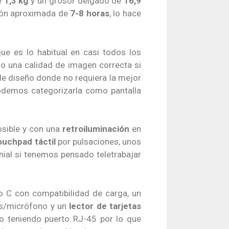
e
1,3 kg
y un grosor delgado de
16,9
ción aproximada de
7-8 horas
, lo hace
ue es lo habitual en casi todos los
o una calidad de imagen correcta si
de diseño donde no requiera la mejor
podemos categorizarla como pantalla
osible y con una
retroiluminación
en
ouchpad táctil
por pulsaciones, unos
ial si tenemos pensado teletrabajar
o C con compatibilidad de carga, un
es/micrófono y un
lector de tarjetas
o teniendo puerto RJ-45 por lo que