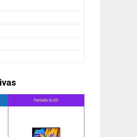
ivas
Pantalla OLED