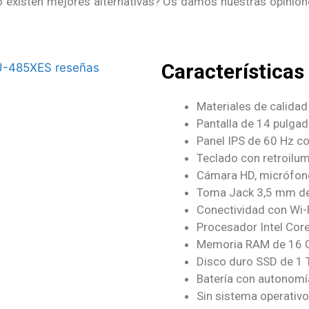
existen mejores alternativas? Os damos nuestras opinione
Características
Materiales de calidad 
Pantalla de 14 pulgad
Panel IPS de 60 Hz c
Teclado con retroilu
Cámara HD, micrófono
Toma Jack 3,5 mm de 
Conectividad con Wi-F
Procesador Intel Core
Memoria RAM de 16 G
Disco duro SSD de 1
Batería con autonom
Sin sistema operativo