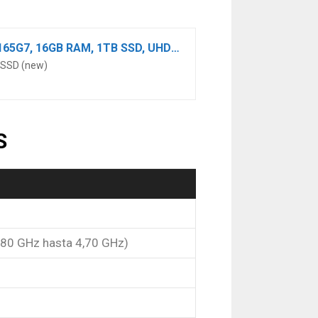
MSI Modern 14 B11MOU-485XES – Ordenador portátil de 14″ FullHD (Intel Core i7-1165G7, 16GB RAM, 1TB SSD, UHD Graphics, Sin Sistema operativo) Gris carbón – Teclado QWERTY Español
 SSD (new)
S
2.80 GHz hasta 4,70 GHz)