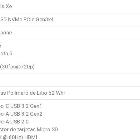
ris Xe
SSD NVMe PCIe Gen3x4
spone
6
ooth 5
D (30fps@720p)
as Polímero de Litio 52 Whr
ipo-C USB 3.2 Gen1
ipo-A USB 3.2 Gen2
po-A USB 2.0
ctor de tarjetas Micro SD
4K @ 60Hz) HDMI