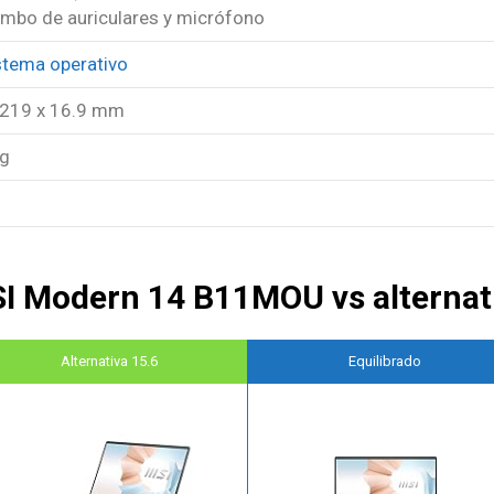
ombo de auriculares y micrófono
stema operativo
 219 x 16.9 mm
kg
I Modern 14 B11MOU vs alternat
Alternativa 15.6
Equilibrado