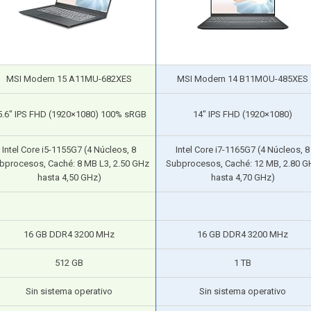
MSI Modern 15 A11MU-682XES
MSI Modern 14 B11MOU-485XES
5.6″ IPS FHD (1920×1080) 100% sRGB
14″ IPS FHD (1920×1080)
Intel Core i5-1155G7 (4 Núcleos, 8
Intel Core i7-1165G7 (4 Núcleos, 8
bprocesos, Caché: 8 MB L3, 2.50 GHz
Subprocesos, Caché: 12 MB, 2.80 G
hasta 4,50 GHz)
hasta 4,70 GHz)
16 GB DDR4 3200 MHz
16 GB DDR4 3200 MHz
512 GB
1 TB
Sin sistema operativo
Sin sistema operativo