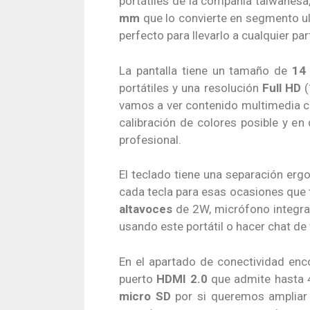
portátiles de la compañía taiwanesa
mm
que lo convierte en segmento u
perfecto para llevarlo a cualquier p
La pantalla tiene un tamaño de
14
portátiles y una resolución
Full HD
(
vamos a ver contenido multimedia co
calibración de colores posible y e
profesional.
El teclado tiene una separación erg
cada tecla para esas ocasiones que
altavoces
de 2W, micrófono integra
usando este portátil o hacer chat de
En el apartado de conectividad enc
puerto
HDMI 2.0
que admite hasta
micro SD
por si queremos ampliar 