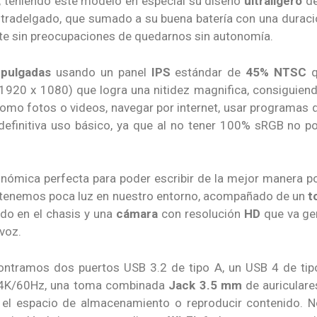
, teniendo este modelo en especial su diseño
ultraligero
d
ltradelgado, que sumado a su buena batería con una dura
arte sin preocupaciones de quedarnos sin autonomía.
 pulgadas
usando un panel
IPS
estándar de
45% NTSC
q
1920 x 1080) que logra una nitidez magnifica, consiguiend
mo fotos o videos, navegar por internet, usar programas 
n definitiva uso básico, ya que al no tener 100% sRGB no 
onómica perfecta para poder escribir de la mejor manera p
 tenemos poca luz en nuestro entorno, acompañado de un
t
do en el chasis y una
cámara
con resolución
HD
que va gen
 voz.
ontramos dos puertos USB 3.2 de tipo A, un USB 4 de tip
 4K/60Hz, una toma combinada
Jack 3.5 mm
de auricular
el espacio de almacenamiento o reproducir contenido. N