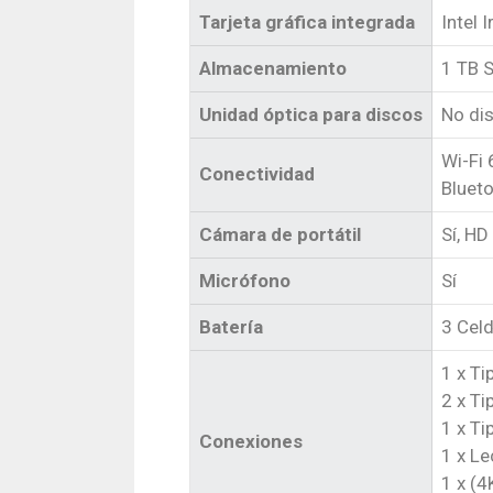
Tarjeta gráfica integrada
Intel I
Almacenamiento
1 TB 
Unidad óptica para discos
No di
Wi-Fi 
Conectividad
Bluet
Cámara de portátil
Sí, H
Micrófono
Sí
Batería
3 Celd
1 x T
2 x T
1 x Ti
Conexiones
1 x Le
1 x (