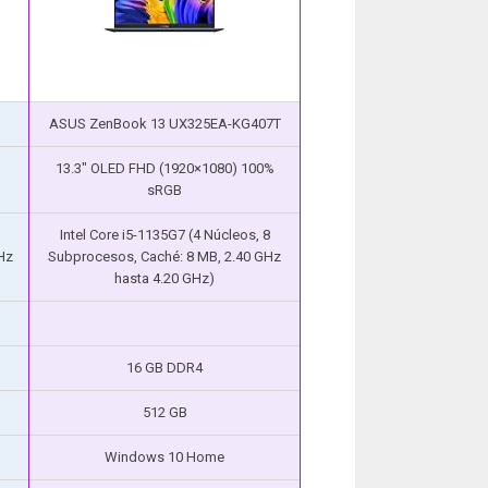
ASUS ZenBook 13 UX325EA-KG407T
13.3″ OLED FHD (1920×1080) 100%
sRGB
Intel Core i5-1135G7 (4 Núcleos, 8
Hz
Subprocesos, Caché: 8 MB, 2.40 GHz
hasta 4.20 GHz)
16 GB DDR4
512 GB
Windows 10 Home