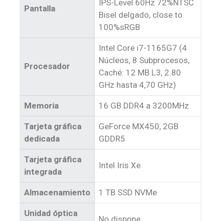
IPS-Level 60Hz 72%NTSC
Pantalla
Bisel delgado, close to
100%sRGB
Intel Core i7-1165G7 (4
Núcleos, 8 Subprocesos,
Procesador
Caché: 12 MB L3, 2.80
GHz hasta 4,70 GHz)
Memoria
16 GB DDR4 a 3200MHz
Tarjeta gráfica
GeForce MX450, 2GB
dedicada
GDDR5
Tarjeta gráfica
Intel Iris Xe
integrada
Almacenamiento
1 TB SSD NVMe
Unidad óptica
No dispone