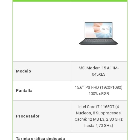
MSI Modern 15 A11M-
Modelo
045XES
15.6″ IPS FHD (1920×1080)
Pantalla
100% sRGB
Intel Core i7-1165G7 (4
Núcleos, 8 Subprocesos,
Procesador
Caché: 12 MB L3, 2.80 GHz
hasta 4,70 GHz)
Tarjeta gráfica dedicada