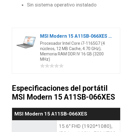
Sin sistema operativo instalado
MSI Modern 15 A11SB-066XES – Ordenador portátil de 15.6″ FHD (Intel Core i7-1165G7, 16 GB RAM, 1 TB SSD, NVIDIA GeForce MX450, sin Sistema operativo) Urban Silver – Teclado QWERTY Español
Procesador Intel Core i7-1165G7 (4
núcleos, 12 MB Cache, 4.70 GHz);
Memoria RAM DDR IV 16 GB (3200
MHz)
Especificaciones del portátil
MSI Modern 15 A11SB-066XES
MSI Modern 15 A11SB-066XES
15.6″ FHD (1920*1080),