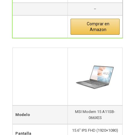
–
Comprar en
Amazon
MSI Modern 15 A11SB-
Modelo
066XES
15.6″ IPS FHD (1920×1080)
Pantalla