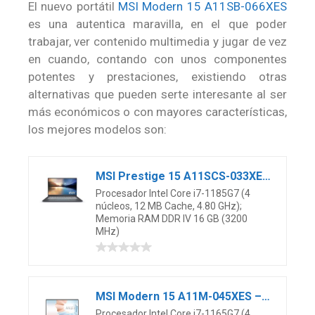
El nuevo portátil
MSI Modern 15 A11SB-066XES
es una autentica maravilla, en el que poder
trabajar, ver contenido multimedia y jugar de vez
en cuando, contando con unos componentes
potentes y prestaciones, existiendo otras
alternativas que pueden serte interesante al ser
más económicos o con mayores características,
los mejores modelos son:
MSI Prestige 15 A11SCS-033XES – Ordenador portátil de 15.6″ FullHD (Intel Core i7-1185G7, 16GB RAM, 512GB SSD, NVIDIA GTX 1650Ti-4GB, sin Sistema operativo) Grey – Teclado QWERTY Español
Procesador Intel Core i7-1185G7 (4
núcleos, 12 MB Cache, 4.80 GHz);
Memoria RAM DDR IV 16 GB (3200
MHz)
MSI Modern 15 A11M-045XES – Ordenador portátil de 15.6″ FHD (Intel Core i7-1165G7, 16 GB RAM, 512 GB SSD, UMA, sin Sistema operativo) Carbon Gray – Teclado QWERTY Español
Procesador Intel Core i7-1165G7 (4