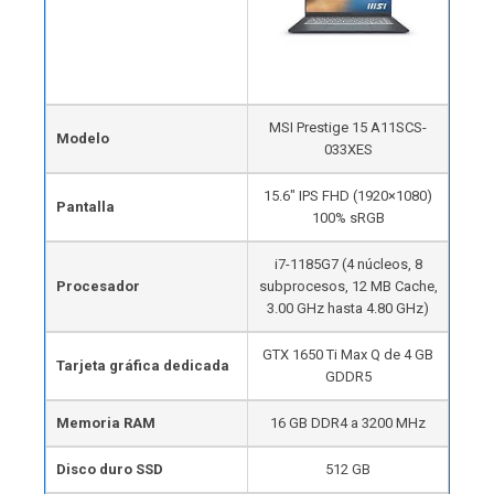
MSI Prestige 15 A11SCS-
Modelo
033XES
15.6″ IPS FHD (1920×1080)
Pantalla
100% sRGB
i7-1185G7 (4 núcleos, 8
Procesador
subprocesos, 12 MB Cache,
3.00 GHz hasta 4.80 GHz)
GTX 1650 Ti Max Q de 4 GB
Tarjeta gráfica dedicada
GDDR5
Memoria RAM
16 GB DDR4 a 3200 MHz
Disco duro SSD
512 GB