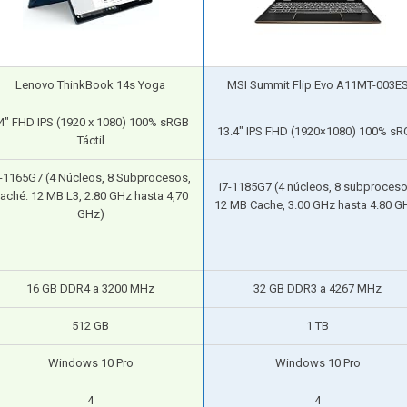
Lenovo ThinkBook 14s Yoga
MSI Summit Flip Evo A11MT-003E
4″ FHD IPS (1920 x 1080) 100% sRGB
13.4″ IPS FHD (1920×1080) 100% sR
Táctil
7-1165G7 (4 Núcleos, 8 Subprocesos,
i7-1185G7 (4 núcleos, 8 subproceso
aché: 12 MB L3, 2.80 GHz hasta 4,70
12 MB Cache, 3.00 GHz hasta 4.80 G
GHz)
16 GB DDR4 a 3200 MHz
32 GB DDR3 a 4267 MHz
512 GB
1 TB
Windows 10 Pro
Windows 10 Pro
4
4