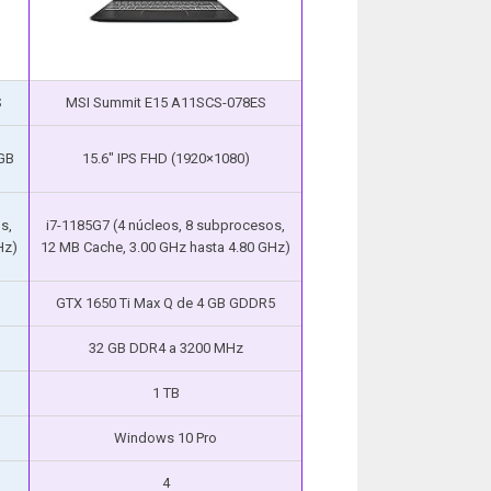
S
MSI Summit E15 A11SCS-078ES
GB
15.6″ IPS FHD (1920×1080)
s,
i7-1185G7 (4 núcleos, 8 subprocesos,
Hz)
12 MB Cache, 3.00 GHz hasta 4.80 GHz)
GTX 1650 Ti Max Q de 4 GB GDDR5
32 GB DDR4 a 3200 MHz
1 TB
Windows 10 Pro
4