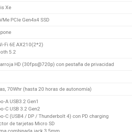
ris Xe
VMe PCIe Gen4x4 SSD
spone
Wi-Fi 6E AX210(2*2)
oth 5.2
frarroja HD (30fps@720p) con pestaña de privacidad
das, 70Whr (hasta 20 horas de autonomía)
ipo-A USB3.2 Gen1
ipo-C USB 3.2 Gen2
po-C (USB4 / DP / Thunderbolt 4) con PD charging
ctor de tarjetas Micro SD
oma combinada jack 3.5mm