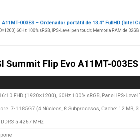
920×1200) 60Hz 100% sRGB, IPS-Level pen touch; Memoria RAM de 32
SI Summit Flip Evo A11MT-003ES
 16:10 FHD (1920×1200), 60Hz 100% sRGB, Panel IPS-Level T
 Core i7-1185G7 (4 Núcleos, 8 Subprocesos, Caché: 12 MB, 
 DDR3 a 4267 MHz
spone