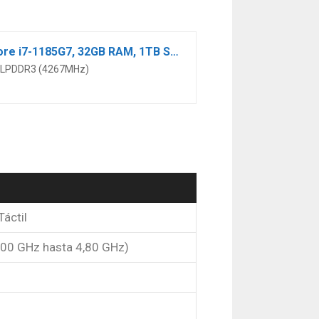
MSI Summit E13 Flip Evo A11MT-003ES – Ordenador portátil de 13.4″ FullHD (Intel Core i7-1185G7, 32GB RAM, 1TB SSD, Intel Iris Xe, Windows 10 Pro) negro – Teclado QWERTY Español
GB LPDDR3 (4267MHz)
áctil
3.00 GHz hasta 4,80 GHz)