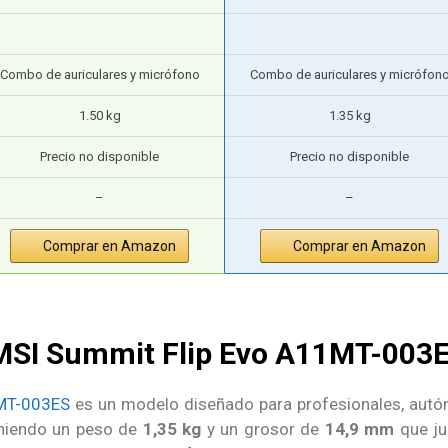
Combo de auriculares y micrófono
Combo de auriculares y micrófon
1.50 kg
1.35 kg
Precio no disponible
Precio no disponible
–
–
Comprar en Amazon
Comprar en Amazon
 MSI Summit Flip Evo A11MT-003
1MT-003ES
es un modelo diseñado para profesionales, aut
teniendo un peso de
1,35 kg
y un grosor de
14,9 mm
que ju