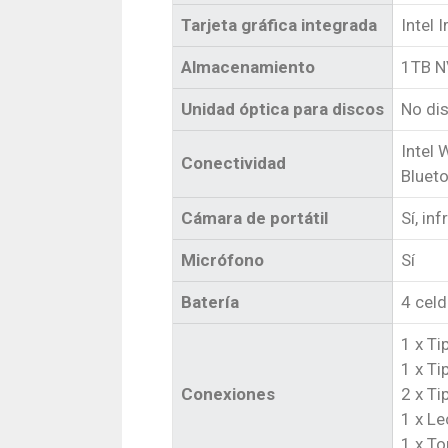
Tarjeta gráfica integrada
Intel I
Almacenamiento
1TB N
Unidad óptica para discos
No di
Intel 
Conectividad
Blueto
Cámara de portátil
Sí, in
Micrófono
Sí
Batería
4 cel
1 x T
1 x T
Conexiones
2 x Ti
1 x Le
1 x T