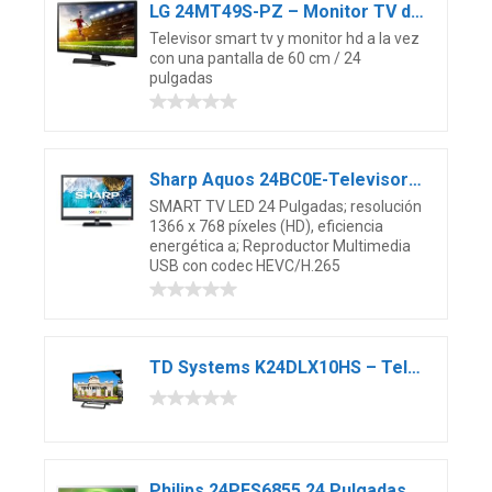
LG 24MT49S-PZ – Monitor TV de 24″ (60 cm, Smart TV LED HD, 1366 x 768 Pixels, Modo Cine, Modo Juego), Color Negro Brillante
Televisor smart tv y monitor hd a la vez
con una pantalla de 60 cm / 24
pulgadas
Sharp Aquos 24BC0E-Televisor Smart TV de 24″-24 Pulgadas HD WiFi (resolución 1368 x 720, 2 x HDMI, 2 x USB) Color Negro, 1T-C24BC0ER2NB
SMART TV LED 24 Pulgadas; resolución
1366 x 768 píxeles (HD), eficiencia
energética a; Reproductor Multimedia
USB con codec HEVC/H.265
TD Systems K24DLX10HS – Televisor Smart TV 24″ Android y HBBTV, 2X HDMI, 2X USB, DVB-T2/C/S2, 800 PCI Hz, Modo Hotel, Negro
Philips 24PFS6855 24 Pulgadas Full HD LED TV, HD Smart TV, Ideal para Juegos, Saphi Smart TV, Pantalla de Juegos con Bisel Plateado