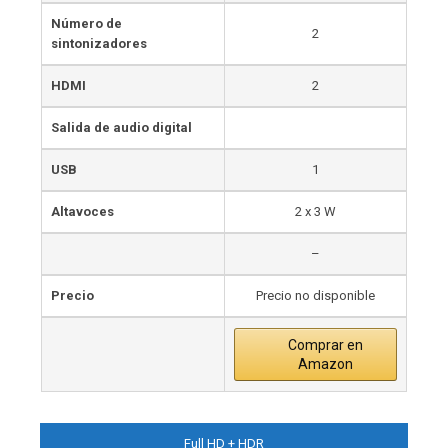
Número de
2
sintonizadores
HDMI
2
Salida de audio digital
USB
1
Altavoces
2 x 3 W
–
Precio
Precio no disponible
Comprar en
Amazon
Full HD + HDR