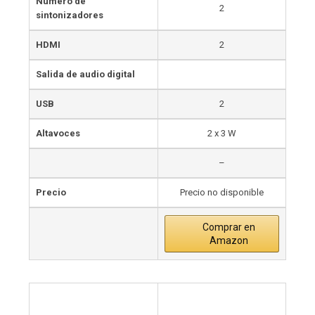
Número de
2
sintonizadores
HDMI
2
Salida de audio digital
USB
2
Altavoces
2 x 3 W
–
Precio
Precio no disponible
Comprar en
Amazon