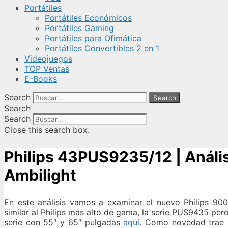
Portátiles
Portátiles Económicos
Portátiles Gaming
Portátiles para Ofimática
Portátiles Convertibles 2 en 1
Videojuegos
TOP Ventas
E-Books
Search
Search
Search
Search
Close this search box.
Philips 43PUS9235/12 | Análi
Ambilight
En este análisis vamos a examinar el nuevo Philips 900
similar al Philips más alto de gama, la serie PUS9435 per
serie con 55″ y 65″ pulgadas
aquí
. Como novedad trae u