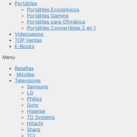
Portátiles
Portátiles Económicos
Portátiles Gaming
Portátiles para Ofimática
Portátiles Convertibles 2 en 1
Videojuegos
TOP Ventas
E-Books
Menu
Reseñas
Móviles
Televisores
Samsung
LG
Philips
Sony
Hisense
TD Systems
Hitachi
Sharp
TCL