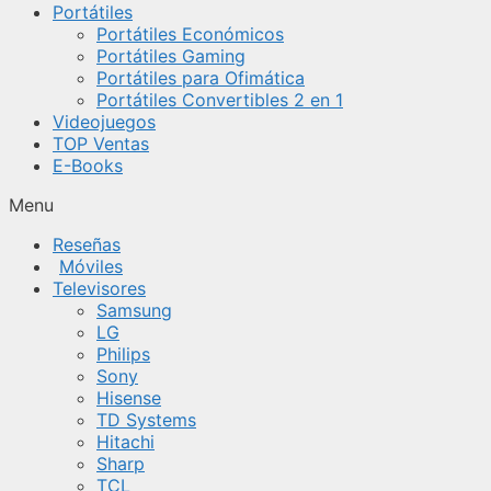
Portátiles
Portátiles Económicos
Portátiles Gaming
Portátiles para Ofimática
Portátiles Convertibles 2 en 1
Videojuegos
TOP Ventas
E-Books
Menu
Reseñas
Móviles
Televisores
Samsung
LG
Philips
Sony
Hisense
TD Systems
Hitachi
Sharp
TCL