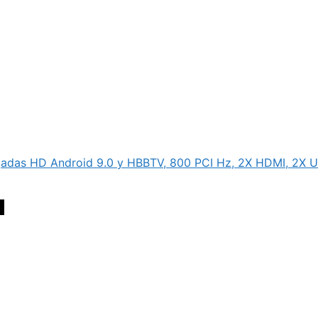
adas HD Android 9.0 y HBBTV, 800 PCI Hz, 2X HDMI, 2X 