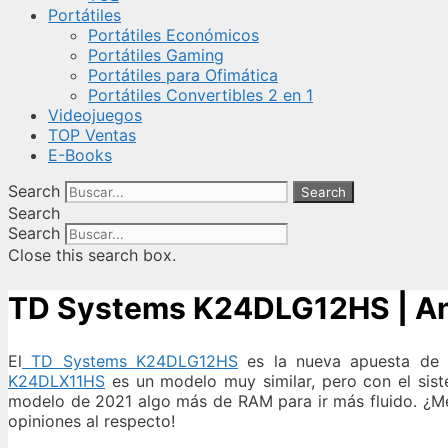
Portátiles
Portátiles Económicos
Portátiles Gaming
Portátiles para Ofimática
Portátiles Convertibles 2 en 1
Videojuegos
TOP Ventas
E-Books
Search
Search
Search
Search
Close this search box.
TD Systems K24DLG12HS | Anál
El
TD Systems K24DLG12HS
es la nueva apuesta de 
K24DLX11HS
es un modelo muy similar, pero con el sist
modelo de 2021 algo más de RAM para ir más fluido. ¿Mere
opiniones al respecto!