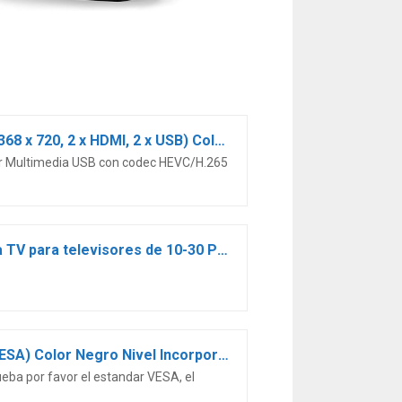
Sharp Aquos 24BC0E-Televisor Smart TV de 24″-24 Pulgadas HD WiFi (resolución 1368 x 720, 2 x HDMI, 2 x USB) Color Negro, 1T-C24BC0ER2NB
tor Multimedia USB con codec HEVC/H.265
Soporte de Pared para TV, Base giratoria e inclinable Gira el Soporte de Pared para TV para televisores de 10-30 Pulgadas de hasta 15 kg, VESA 75X75/100X100 mm
Maclean MC-667 – Soporte Fijo de Pared para Pantalla LCD LED TV (23-42″, 30kg, VESA) Color Negro Nivel Incorporado
eba por favor el estandar VESA, el