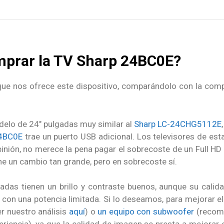
mprar la TV Sharp 24BC0E?
que nos ofrece este dispositivo, comparándolo con la com
elo de 24″ pulgadas muy similar al
Sharp LC-24CHG5112E
24BC0E
trae un puerto USB adicional. Los televisores de es
pinión, no merece la pena pagar el sobrecoste de un Full HD 
e un cambio tan grande, pero en sobrecoste sí.
gadas tienen un brillo y contraste buenos, aunque su cali
s con una potencia limitada. Si lo deseamos, para mejorar 
 nuestro análisis
aquí
) o
un equipo con subwoofer
(recom
eriencia), ya que la calidad de imagen se presta a mejorar 