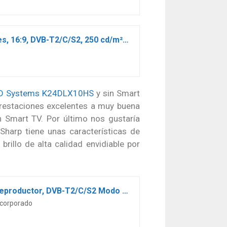
LG 24TL510V-PZ – Monitor TV de 61 cm (24″) con pantalla LED HD (1366 x 768 píxeles, 16:9, DVB-T2/C/S2, 250 cd/m², 5ms, 5M:1, 10W, 1xHDMI 1.3, 1xUSB 2.0) Color Negro
D Systems K24DLX10HS
y sin Smart
prestaciones excelentes a muy buena
n Smart TV. Por último nos gustaría
 Sharp tiene unas características de
illo de alta calidad envidiable por
TD Systems K24DLX10H – Televisores 24 Pulgadas HD, HDMI, VGA USB Grabador Reproductor, DVB-T2/C/S2 Modo Hotel. Televisiones, Negro
Incorporado