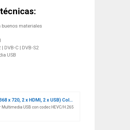
 técnicas:
n buenos materiales
l
2 | DVB-C | DVB-S2
dia USB
Sharp Aquos 24BC0E-Televisor Smart TV de 24″-24 Pulgadas HD WiFi (resolución 1368 x 720, 2 x HDMI, 2 x USB) Color Negro, 1T-C24BC0ER2NB
tor Multimedia USB con codec HEVC/H.265