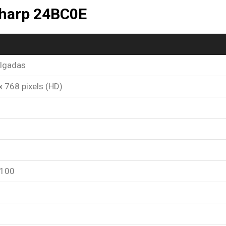
Sharp 24BC0E
ulgadas
 768 pixels (HD)
 100