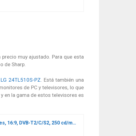
n precio muy ajustado. Para que esta
lo de Sharp.
l
LG 24TL510S-PZ
. Está también una
monitores de PC y televisores, lo que
y en la gama de estos televisores es
LG 24TL510V-WZ – Monitor TV de 61 cm (24″) con pantalla LED HD (1366 x 768 píxeles, 16:9, DVB-T2/C/S2, 250 cd/m², 5ms, 5M:1, 10W, 1xHDMI 1.3, 1xUSB 2.0) Color Blanco