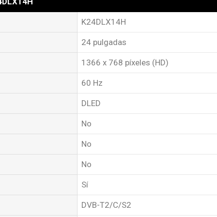
24DLX14H
K24DLX14H
24 pulgadas
1366 x 768 píxeles (HD)
60 Hz
DLED
No
No
No
Sí
DVB-T2/C/S2