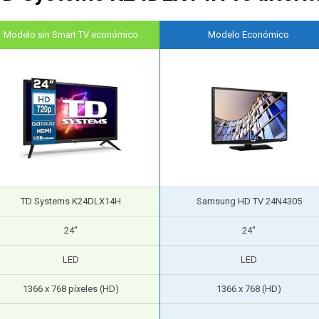
Modelo sin Smart TV económico
Modelo Económico
TD Systems K24DLX14H
Samsung HD TV 24N4305
24″
24″
LED
LED
1366 x 768 píxeles (HD)
1366 x 768 (HD)