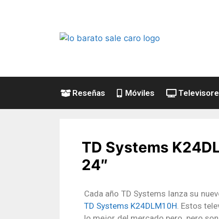
Reseñas
Móviles
Televisor
TD Systems K24DLX1
24″
Cada año TD Systems lanza su nuev
TD Systems K24DLM10H
. Estos tel
lo mejor del mercado pero, pero son