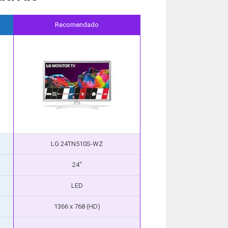
Recomendado
LG 24TN510S-WZ
24″
LED
1366 x 768 (HD)