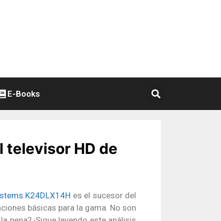
E-Books
 televisor HD de
ystems K24DLX14H
es el sucesor del
taciones básicas para la gama. No son
a pena? ¡Sigue leyendo este análisis