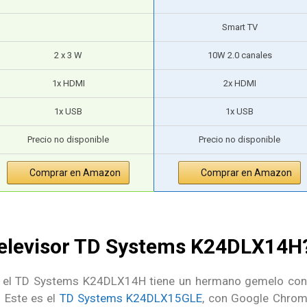
Smart TV
2 x 3 W
10W 2.0 canales
1x HDMI
2x HDMI
1x USB
1x USB
Precio no disponible
Precio no disponible
Comprar en Amazon
Comprar en Amazon
 televisor TD Systems K24DLX14H
e el TD Systems K24DLX14H tiene un hermano gemelo con
. Este es el
TD Systems K24DLX15GLE
, con Google Chrom