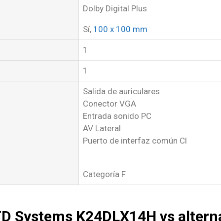
Dolby Digital Plus
Sí,
100 x 100 mm
1
1
Salida de auriculares
Conector VGA
Entrada sonido PC
AV Lateral
Puerto de interfaz común Cl
Categoría F
TD Systems K24DLX14H vs altern