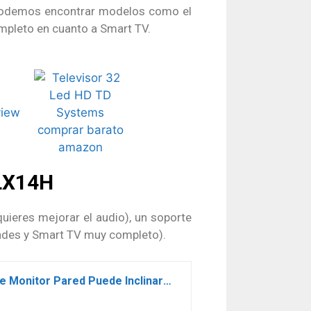
 podemos encontrar modelos como el
mpleto en cuanto a Smart TV.
LX14H
ieres mejorar el audio), un soporte
idades y Smart TV muy completo).
Perlegear Soporte TV Pared de 10-30 Pulgadas, Soporte TV de hasta 20kg, Soporte Monitor Pared Puede Inclinarse, Girarse, Extenderse y Rotarse, VESA 100x100mm/75x75mm/50x50mm, PGXSF1-E