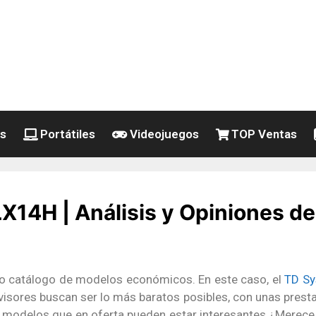
es
Portátiles
Videojuegos
TOP Ventas
4H | Análisis y Opiniones del
o catálogo de modelos económicos. En este caso, el
TD S
evisores buscan ser lo más baratos posibles, con unas pres
 modelos que en oferta pueden estar interesantes ¿Merece l