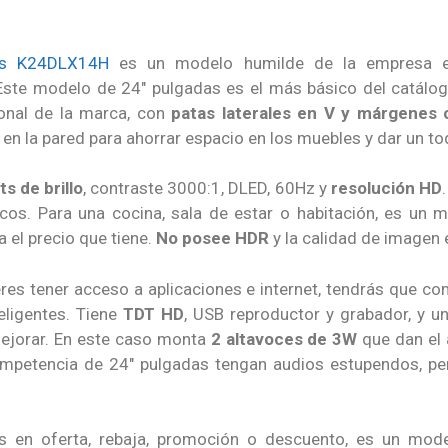
s K24DLX14H
es un modelo humilde de la empresa es
 Este modelo de 24″ pulgadas es el más básico del catálog
ional de la marca, con
patas laterales en V y márgenes 
r en la pared para ahorrar espacio en los muebles y dar un t
ts de brillo
, contraste 3000:1, DLED, 60Hz y
resolución HD
cos. Para una cocina, sala de estar o habitación, es un
 el precio que tiene.
No posee HDR
y la calidad de imagen 
eres tener acceso a aplicaciones e internet, tendrás que c
eligentes. Tiene
TDT HD
, USB reproductor y grabador, y u
ejorar. En este caso monta
2 altavoces de 3W
que dan el 
ompetencia de 24″ pulgadas tengan audios estupendos, pe
as en oferta, rebaja, promoción o descuento, es un mo