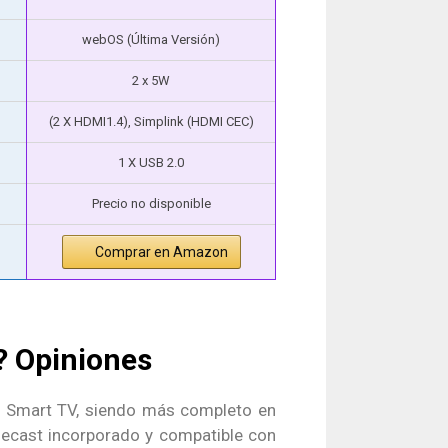
webOS (Última Versión)
2 x 5W
(2 X HDMI1.4), Simplink (HDMI CEC)
1 X USB 2.0
Precio no disponible
Comprar en Amazon
? Opiniones
 Smart TV, siendo más completo en
ecast incorporado y compatible con