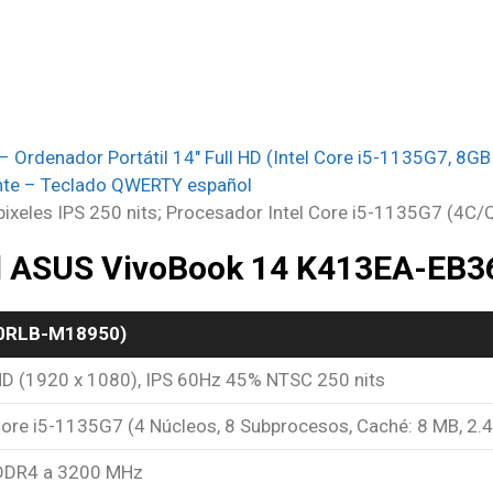
rdenador Portátil 14″ Full HD (Intel Core i5-1135G7, 8GB 
nte – Teclado QWERTY español
 pixeles IPS 250 nits; Procesador Intel Core i5-1135G7 (4
el ASUS VivoBook 14 K413EA-EB
NB0RLB-M18950)
HD (1920 x 1080), IPS 60Hz 45% NTSC 250 nits
 Core i5-1135G7 (4 Núcleos, 8 Subprocesos, Caché: 8 MB, 2.
DDR4 a 3200 MHz