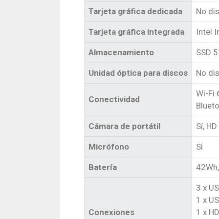
Tarjeta gráfica dedicada
No di
Tarjeta gráfica integrada
Intel I
Almacenamiento
SSD 5
Unidad óptica para discos
No di
Wi-Fi 
Conectividad
Blueto
Cámara de portátil
Sí, HD
Micrófono
Sí
Batería
42Wh, 
3 x US
1 x US
Conexiones
1 x H