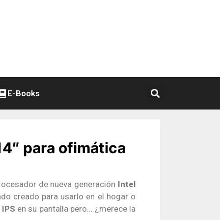
E-Books
4″ para ofimática
procesador de nueva generación
Intel
o creado para usarlo en el hogar o
l
IPS
en su pantalla pero… ¿merece la