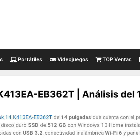
es
Portátiles
Videojuegos
TOP Ventas
413EA-EB362T | Análisis del 1
ok 14 K413EA-EB362T
de
14 pulgadas
que cuenta con el 
 disco duro
SSD
de
512 GB
con Windows 10 Home instalad
ápidas con
USB 3.2
, conectividad inalámbrica
Wi-Fi 6
y pane