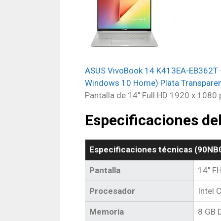
ASUS VivoBook 14 K413EA-EB362T – O
Windows 10 Home) Plata Transpare
Pantalla de 14″ Full HD 1920 x 1080
Especificaciones d
Especificaciones técnicas (‎‎‎90
Pantalla
14″ F
Procesador
Intel
Memoria
8 GB 