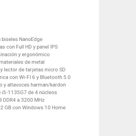
on biseles NanoEdge
as con Full HD y panel IPS
minación y ergonómico
materiales de metal
y lector de tarjetas micro SD
ica con Wi-FI 6 y Bluetooth 5.0
o y altavoces harman/kardon
e i5-1135G7 de 4 núcleos
B DDR4 a 3200 MHz
512 GB con Windows 10 Home