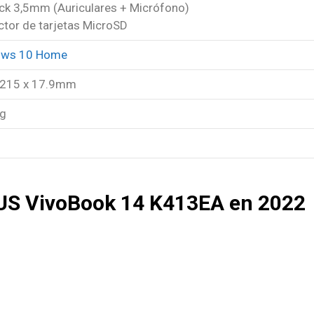
ack 3,5mm (Auriculares + Micrófono)
ctor de tarjetas MicroSD
ows 10 Home
 215 x 17.9mm
kg
US VivoBook 14 K413EA en 2022