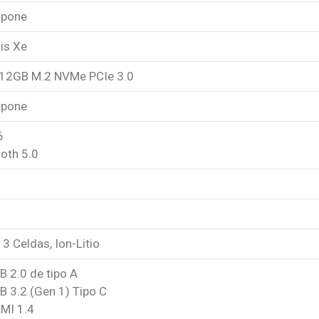
spone
ris Xe
12GB M.2 NVMe PCIe 3.0
spone
6
oth 5.0
3 Celdas, Ion-Litio
B 2.0 de tipo A
B 3.2 (Gen 1) Tipo C
DMI 1.4