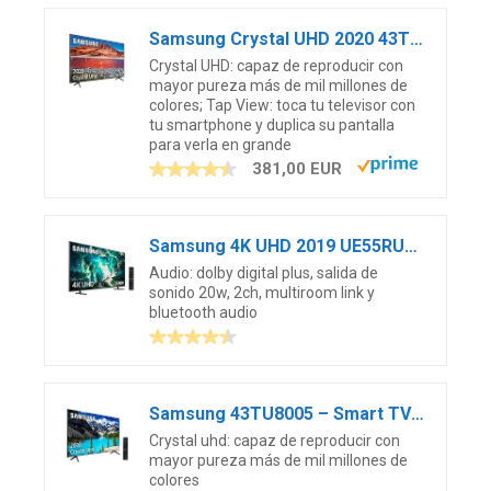
Samsung Crystal UHD 2020 43TU7005- Smart TV de 43″, Resolución 4K, HDR 10+, Crystal Display, Procesador 4K, Función One Remote Control y Compatible con Asistente de Voz, Compatible con Alexa
Crystal UHD: capaz de reproducir con
mayor pureza más de mil millones de
colores; Tap View: toca tu televisor con
tu smartphone y duplica su pantalla
para verla en grande
381,00 EUR
Samsung 4K UHD 2019 UE55RU8005 – Smart TV de 55″ con Resolución 4K UHD, Wide Viewing Angle, HDR (HDR10+), Procesador 4K, One Remote Control, Apps en Exclusiva y Compatible con Alexa
Audio: dolby digital plus, salida de
sonido 20w, 2ch, multiroom link y
bluetooth audio
Samsung 43TU8005 – Smart TV de 43″, UHD 2020, con Resolución 4K, HDR 10+, Procesador 4K, PurColor, Sonido Inteligente, One Remote Control y Asistentes de Voz Integrados, con Alexa integrada
Crystal uhd: capaz de reproducir con
mayor pureza más de mil millones de
colores