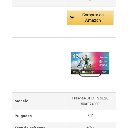
–
Comprar en
Amazon
Hisense UHD TV 2020
Modelo
50AE7400F
Pulgadas
50″
Tasa de refresco
60hz