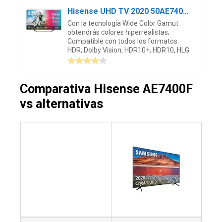
Hisense UHD TV 2020 50AE7400F – Smart TV 50″ Resolución 4K, Dolby Vision, Wide Color Gamut, audio DTS Virtual-X, Ultra Dimming, Vidaa U 4.0, con Alexa integrada
Con la tecnología Wide Color Gamut
obtendrás colores hiperrealistas;
Compatible con todos los formatos
HDR; Dolby Vision, HDR10+, HDR10, HLG
Comparativa Hisense AE7400F
vs alternativas