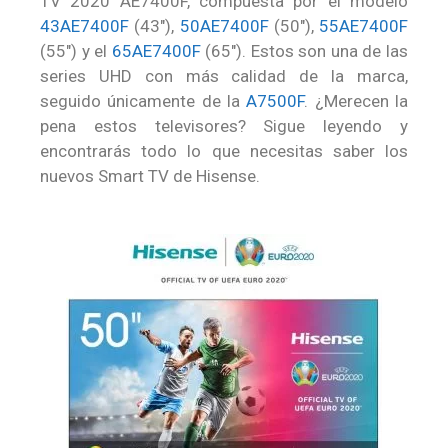
TV 2020 AE7400F, compuesta por el modelo
43AE7400F
(43″),
50AE7400F
(50″),
55AE7400F
(55″) y el
65AE7400F
(65″). Estos son una de las
series UHD con más calidad de la marca,
seguido únicamente de la
A7500F
. ¿Merecen la
pena estos televisores? Sigue leyendo y
encontrarás todo lo que necesitas saber los
nuevos Smart TV de Hisense.