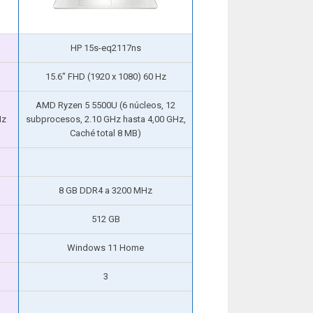
HP 15s-eq2117ns
15.6″ FHD (1920 x 1080) 60 Hz
AMD Ryzen 5 5500U (6 núcleos, 12
Hz
subprocesos, 2.10 GHz hasta 4,00 GHz,
Caché total 8 MB)
8 GB DDR4 a 3200 MHz
512 GB
Windows 11 Home
3