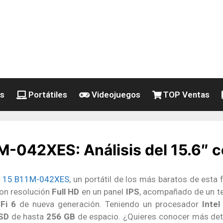
es
Portátiles
Videojuegos
TOP Ventas
-042XES: Análisis del 15.6″ 
n 15 B11M-042XES
, un portátil de los más baratos de est
on resolución
Full HD
en un panel
IPS
, acompañado de un te
Fi 6
de nueva generación. Teniendo un procesador
Intel
SD
de hasta
256 GB
de espacio. ¿Quieres conocer más det