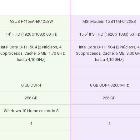
ASUS F415EA-EK1258W
MSI Modern 15 B11M-042XES
14″ FHD (1920 x 1080) 60 Hz
15.6″ IPS FHD (1920 x 1080) 60 Hz
Intel Core i3-1115G4 (2 Núcleos, 4
Intel Core i3-1115G4 (2 Núcleos, 4
ubprocesos, Caché: 6 MB, 1.70 GHz
Subprocesos, Caché: 6 MB, 3.00 G
hasta 4,10 GHz)
hasta 4,10 GHz)
8 GB DDR4
8 GB DDR4 3200 MHz
256 GB
256 GB
Windows 10 Home en modo S
4
4