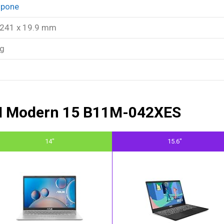
spone
 241 x 19.9 mm
kg
SI Modern 15 B11M-042XES
14"
15.6"