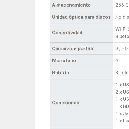
Almacenamiento
256 G
Unidad óptica para discos
No di
Wi-Fi 
Conectividad
Blueto
Cámara de portátil
Sí, HD
Micrófono
Sí
Batería
3 celd
1 x US
2 x US
1 x US
Conexiones
1 x H
1 x J
1 x Le