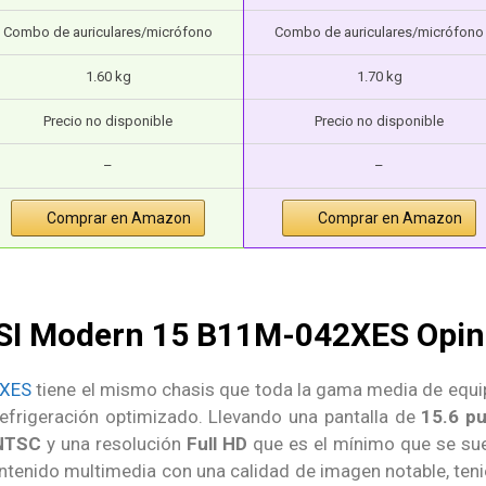
Combo de auriculares/micrófono
Combo de auriculares/micrófono
1.60 kg
1.70 kg
Precio no disponible
Precio no disponible
–
–
Comprar en Amazon
Comprar en Amazon
SI Modern 15 B11M-042XES Opin
2XES
tiene el mismo chasis que toda la gama media de equip
efrigeración optimizado. Llevando una pantalla de
15.6 pu
NTSC
y una resolución
Full HD
que es el mínimo que se sue
contenido multimedia con una calidad de imagen notable, ten