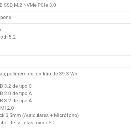
B SSD M.2 NVMe PCIe 3.0
spone
6
oth 5.2
as, polímero de ion-litio de 39.3 Wh
B 3.2 de tipo C
B 2.0 de tipo A
B 3.2 de tipo A
DMI 2.0
ack 3,5mm (Auriculares + Micrófono)
ctor de tarjetas micro SD