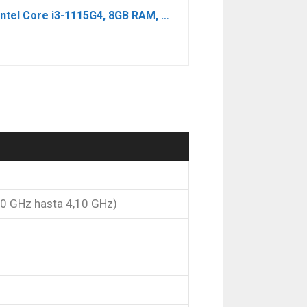
MSI Modern 15 B11M-042XES- Ordenador portátil Ultraligero 15.6″ 16:9 FHD, 60Hz (Intel Core i3-1115G4, 8GB RAM, 256GB SSD, Iris Xe Graphics, Free Dos) Classic Black – Teclado QWERTY español
00 GHz hasta 4,10 GHz)